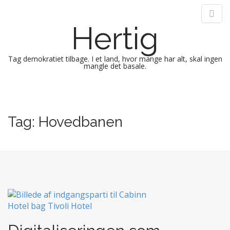
Hertig
Tag demokratiet tilbage. I et land, hvor mange har alt, skal ingen
mangle det basale.
M
S
k
a
i
i
Tag:
Hovedbanen
p
n
t
m
o
e
c
n
o
n
u
t
e
n
t