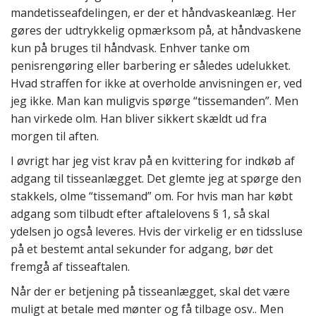
mandetisseafdelingen, er der et håndvaskeanlæg. Her
gøres der udtrykkelig opmærksom på, at håndvaskene
kun på bruges til håndvask. Enhver tanke om
penisrengøring eller barbering er således udelukket.
Hvad straffen for ikke at overholde anvisningen er, ved
jeg ikke. Man kan muligvis spørge “tissemanden”. Men
han virkede olm. Han bliver sikkert skældt ud fra
morgen til aften.
I øvrigt har jeg vist krav på en kvittering for indkøb af
adgang til tisseanlægget. Det glemte jeg at spørge den
stakkels, olme “tissemand” om. For hvis man har købt
adgang som tilbudt efter aftalelovens § 1, så skal
ydelsen jo også leveres. Hvis der virkelig er en tidssluse
på et bestemt antal sekunder for adgang, bør det
fremgå af tisseaftalen.
Når der er betjening på tisseanlægget, skal det være
muligt at betale med mønter og få tilbage osv.. Men