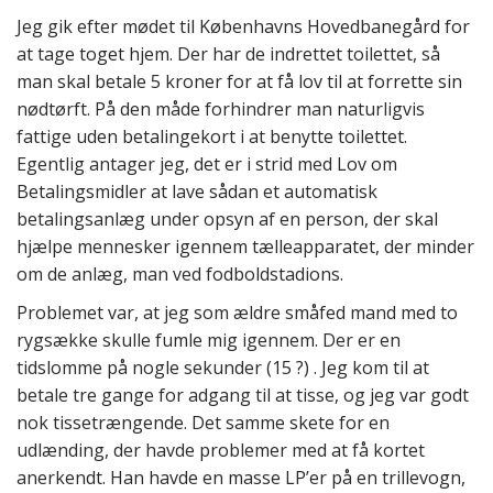
Jeg gik efter mødet til Københavns Hovedbanegård for
at tage toget hjem. Der har de indrettet toilettet, så
man skal betale 5 kroner for at få lov til at forrette sin
nødtørft. På den måde forhindrer man naturligvis
fattige uden betalingekort i at benytte toilettet.
Egentlig antager jeg, det er i strid med Lov om
Betalingsmidler at lave sådan et automatisk
betalingsanlæg under opsyn af en person, der skal
hjælpe mennesker igennem tælleapparatet, der minder
om de anlæg, man ved fodboldstadions.
Problemet var, at jeg som ældre småfed mand med to
rygsække skulle fumle mig igennem. Der er en
tidslomme på nogle sekunder (15 ?) . Jeg kom til at
betale tre gange for adgang til at tisse, og jeg var godt
nok tissetrængende. Det samme skete for en
udlænding, der havde problemer med at få kortet
anerkendt. Han havde en masse LP’er på en trillevogn,