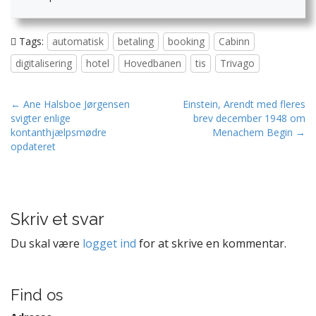
Tags:
automatisk
betaling
booking
Cabinn
digitalisering
hotel
Hovedbanen
tis
Trivago
P
← Ane Halsboe Jørgensen
Einstein, Arendt med fleres
svigter enlige
brev december 1948 om
o
kontanthjælpsmødre
Menachem Begin →
s
opdateret
t
n
a
v
Skriv et svar
i
Du skal være
logget ind
for at skrive en kommentar.
g
a
t
Find os
i