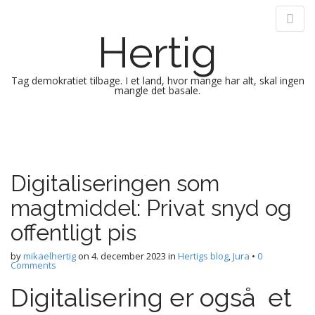
Hertig
Tag demokratiet tilbage. I et land, hvor mange har alt, skal ingen
mangle det basale.
M
S
k
a
i
i
p
n
Digitaliseringen som
t
m
o
magtmiddel: Privat snyd og
e
c
n
o
offentligt pis
n
u
t
by
mikaelhertig
on
4. december 2023
in
Hertigs blog
,
Jura
•
0
Comments
e
n
Digitalisering er også et
t