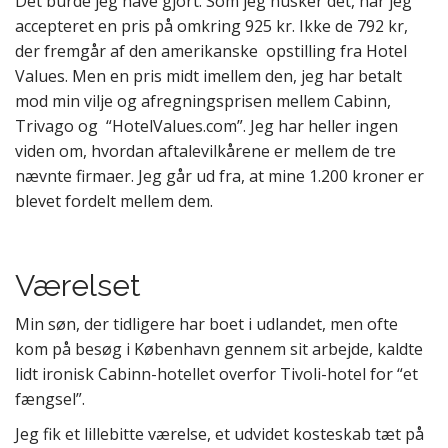
Det burde jeg have gjort. Som jeg husker det, har jeg
accepteret en pris på omkring 925 kr. Ikke de 792 kr,
der fremgår af den amerikanske opstilling fra Hotel
Values. Men en pris midt imellem den, jeg har betalt
mod min vilje og afregningsprisen mellem Cabinn,
Trivago og “HotelValues.com”. Jeg har heller ingen
viden om, hvordan aftalevilkårene er mellem de tre
nævnte firmaer. Jeg går ud fra, at mine 1.200 kroner er
blevet fordelt mellem dem.
Værelset
Min søn, der tidligere har boet i udlandet, men ofte
kom på besøg i København gennem sit arbejde, kaldte
lidt ironisk Cabinn-hotellet overfor Tivoli-hotel for “et
fængsel”.
Jeg fik et lillebitte værelse, et udvidet kosteskab tæt på