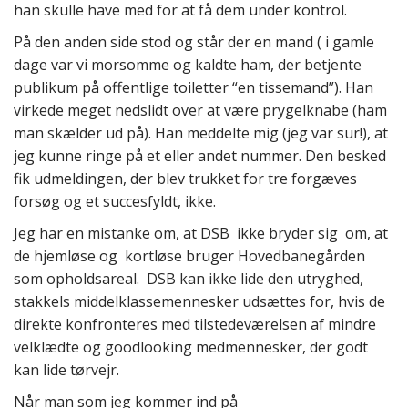
han skulle have med for at få dem under kontrol.
På den anden side stod og står der en mand ( i gamle
dage var vi morsomme og kaldte ham, der betjente
publikum på offentlige toiletter “en tissemand”). Han
virkede meget nedslidt over at være prygelknabe (ham
man skælder ud på). Han meddelte mig (jeg var sur!), at
jeg kunne ringe på et eller andet nummer. Den besked
fik udmeldingen, der blev trukket for tre forgæves
forsøg og et succesfyldt, ikke.
Jeg har en mistanke om, at DSB ikke bryder sig om, at
de hjemløse og kortløse bruger Hovedbanegården
som opholdsareal. DSB kan ikke lide den utryghed,
stakkels middelklassemennesker udsættes for, hvis de
direkte konfronteres med tilstedeværelsen af mindre
velklædte og goodlooking medmennesker, der godt
kan lide tørvejr.
Når man som jeg kommer ind på