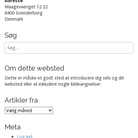
Adresse
o
Maagevaenget 12 22
n
6400 Soenderborg
Denmark
Søg
Søg
efter:
Om dette websted
Dette er måske et godt sted at introducere dig selv og dit
websted eller at inkludere nogle kildeangivelser.
Artikler fra
Artikler
fra
Meta
Log ind