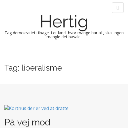
Hertig
Tag demokratiet tilbage. I et land, hvor mange har alt, skal ingen
mangle det basale.
M
S
k
a
i
i
Tag:
liberalisme
p
n
t
m
o
e
c
n
o
n
u
t
e
n
På vej mod
t