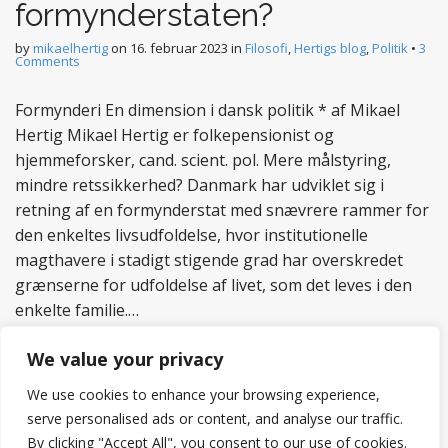
formynderstaten?
by
mikaelhertig
on
16. februar 2023
in
Filosofi
,
Hertigs blog
,
Politik
•
3
Comments
Formynderi En dimension i dansk politik * af Mikael
Hertig Mikael Hertig er folkepensionist og
hjemmeforsker, cand. scient. pol. Mere målstyring,
mindre retssikkerhed? Danmark har udviklet sig i
retning af en formynderstat med snævrere rammer for
den enkeltes livsudfoldelse, hvor institutionelle
magthavere i stadigt stigende grad har overskredet
grænserne for udfoldelse af livet, som det leves i den
enkelte familie.…
Read more
We value your privacy
We use cookies to enhance your browsing experience,
serve personalised ads or content, and analyse our traffic.
By clicking "Accept All", you consent to our use of cookies.