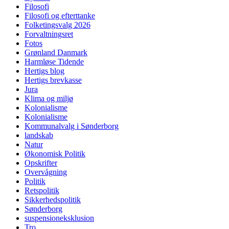
Filosofi
Filosofi og efterttanke
Folketingsvalg 2026
Forvaltningsret
Fotos
Grønland Danmark
Harmløse Tidende
Hertigs blog
Hertigs brevkasse
Jura
Klima og miljø
Kolonialisme
Kolonialisme
Kommunalvalg i Sønderborg
landskab
Natur
Økonomisk Politik
Opskrifter
Overvågning
Politik
Retspolitik
Sikkerhedspolitik
Sønderborg
suspensioneksklusion
Tro