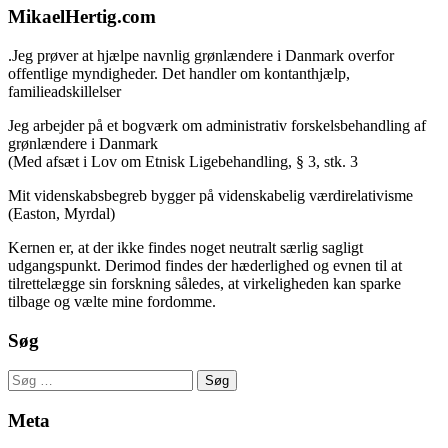
MikaelHertig.com
.Jeg prøver at hjælpe navnlig grønlændere i Danmark overfor
offentlige myndigheder. Det handler om kontanthjælp,
familieadskillelser
Jeg arbejder på et bogværk om administrativ forskelsbehandling af
grønlændere i Danmark
(Med afsæt i Lov om Etnisk Ligebehandling, § 3, stk. 3
Mit videnskabsbegreb bygger på videnskabelig værdirelativisme
(Easton, Myrdal)
Kernen er, at der ikke findes noget neutralt særlig sagligt
udgangspunkt. Derimod findes der hæderlighed og evnen til at
tilrettelægge sin forskning således, at virkeligheden kan sparke
tilbage og vælte mine fordomme.
Søg
Søg
efter:
Meta