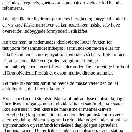
alt findes. Trygheds, ghetto- og bandepakker væltede ind blandt
reformerne.
I det øjeblik, der ligefrem spekuleres i tryghed og utryghed under til
en vis grad falske narrativer, så kan regeringen måske selv have
overset det indbyggede formynderi i stilskiftet.
Antager man, at nedenunder ideologierne ligger frygten for
fattigdom for samfundet indlejret i samfundskontrakten eller for
enkelte som en instinktiv frygt for fremtiden, så har vi forklaringen
på, at systemet ikke vedgår den fattigdom, fx enlige
kontanthjælpsmodtagere i årevis lider under. De er unyttige i forhold
til BruttoNationalProduktet og som mulige direkte stemmer.
I et mere diktatorisk samfund havde de måske været den del af
ældrebyrden, der blev makuleret?
Hvor marxismen i sin historiske samfundsanalyse er abstrakt, tager
liberalismen udgangspunkt individets liv i et samfund, hvor staten
ikke eksisterer. I den klassiske marxisme er menneskelivets
kærlighed og kropskontakten i familien uden politisk konsekvens
eller betydning. På den baggrund er det ikke noget under, at politisk
argumentation og samfundsforståelse i dagligdagen optræder i
blandingsformer. Der er frihedstanker i socialismen, der er stat og