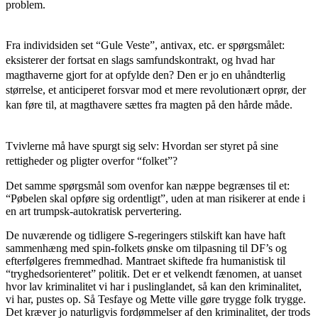
problem.
Fra individsiden set “Gule Veste”, antivax, etc.
er s
pørgsmålet:
eksisterer der fortsat en slags samfundskontrakt, og hvad har
magthaverne gjort for at opfylde den?
Den er jo en uhåndterlig
størrelse, et anticiperet forsvar mod et mere revolutionært oprør, der
kan føre til, at magthavere sættes fra magten på den hårde måde.
Tvivlerne må have spurgt sig selv:
Hvordan ser styret på sine
rettigheder og pligter overfor “folket”?
Det samme spørgsmål som ovenfor kan næppe begrænses til et:
“Pøbelen skal opføre sig ordentligt”, uden at man risikerer at ende i
en art trumpsk-autokratisk pervertering.
De nuværende og tidligere S-regeringers stilskift kan have haft
sammenhæng med spin-folkets ønske om tilpasning til DF’s og
efterfølgeres fremmedhad. Mantraet skiftede fra humanistisk til
“tryghedsorienteret” politik. Det er et velkendt fænomen, at uanset
hvor lav kriminalitet vi har i puslinglandet, så kan den kriminalitet,
vi har, pustes op. Så Tesfaye og Mette ville gøre trygge folk trygge.
Det kræver jo naturligvis fordømmelser af den kriminalitet, der trods