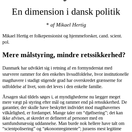
En dimension i dansk politik
*
af Mikael Hertig
Mikael Hertig er folkepensionist og hjemmeforsker, cand. scient.
pol.
Mere målstyring, mindre retssikkerhed?
Danmark har udviklet sig i retning af en formynderstat med
snævrere rammer for den enkeltes livsudfoldelse, hvor institutionelle
magthavere i stadigt stigende grad har overskredet grænserne for
udfoldelse af livet, som det leves i den enkelte familie.
Årsagen skal tildels søges i, at myndighederne nu lægger meget
mere vægt på styring efter mål og rammer end på retssikkerhed. De
garantier, der skulle have beskyttet individet mod magthavernes
vilkårlighed, er fordampet. Mange taler om “djøfisering”; det kan
ikke afvises, at skredet er defineret af personer med en
samfundsmæssig uddannelse. Man burde nok hellere have talt om
“scientpolisering” og “økonomregimente”; juraens mest legitime