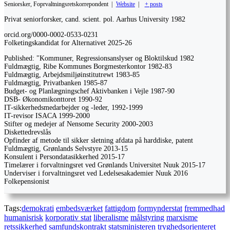
Seniorsker, Foprvaltningsretskorrepondent
|
Website
|
+ posts
Privat seniorforsker, cand. scient. pol. Aarhus University 1982
orcid.org/0000-0002-0533-0231
Folketingskandidat for Alternativet 2025-26
Published: "Kommuner, Regressionsanslyser og Bloktilskud 1982
Fuldmægtig, Ribe Kommunes Borgmesterkontor 1982-83
Fuldmægtig, Arbejdsmiljøinstitutrewt 1983-85
Fuldmægtig, Privatbanken 1985-87
Budget- og Planlægningschef Aktivbanken i Vejle 1987-90
DSB- Økonomikonttoret 1990-92
IT-sikkerhedsmedarbejder og -leder, 1992-1999
IT-revisor ISACA 1999-2000
Stifter og medejer af Nensome Security 2000-2003
Diskettedrevslås
Opfinder af metode til sikker sletning afdata på harddiske, patent
Fuldmægtig, Grønlands Selvstyre 2013-15
Konsulent i Persondatasikkerhed 2015-17
Timelærer i forvaltningsret ved Grønlands Universitet Nuuk 2015-17
Underviser i forvaltningsret ved Ledelsesakademier Nuuk 2016
Folkepensionist
Tags:
demokrati
embedsværket
fattigdom
formynderstat
fremmedhad
humanisrisk
korporativ stat
liberalisme
målstyring
marxisme
retssikkerhed
samfundskontrakt
statsministeren
tryghedsorienteret