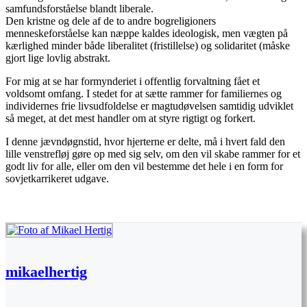
samfundsforståelse blandt liberale.
Den kristne og dele af de to andre bogreligioners
menneskeforståelse kan næppe kaldes ideologisk, men vægten på
kærlighed minder både liberalitet (fristillelse) og solidaritet (måske
gjort lige lovlig abstrakt.
For mig at se har formynderiet i offentlig forvaltning fået et
voldsomt omfang. I stedet for at sætte rammer for familiernes og
individernes frie livsudfoldelse er magtudøvelsen samtidig udviklet
så meget, at det mest handler om at styre rigtigt og forkert.
I denne jævndøgnstid, hvor hjerterne er delte, må i hvert fald den
lille venstrefløj gøre op med sig selv, om den vil skabe rammer for et
godt liv for alle, eller om den vil bestemme det hele i en form for
sovjetkarrikeret udgave.
mikaelhertig