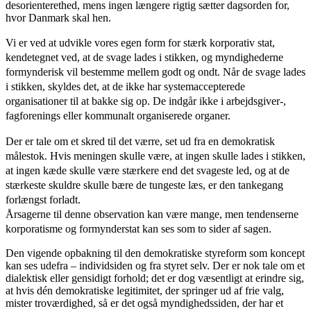
desorienterethed, mens ingen længere rigtig sætter dagsorden for,
hvor Danmark skal hen.
Vi er ved at udvikle vores egen form for stærk korporativ stat,
kendetegnet ved, at de svage lades i stikken, og myndighederne
formynderisk vil bestemme mellem godt og ondt.
Når de svage lades
i stikken, skyldes det, at de ikke har systemaccepterede
organisationer til at bakke sig op. De indgår ikke i arbejdsgiver-,
fagforenings eller kommunalt organiserede organer.
Der er tale om et skred til det værre, set ud fra en demokratisk
målestok.
Hvis meningen skulle være, at ingen skulle lades i stikken,
at ingen kæde skulle være stærkere end det svageste led, og at de
stærkeste skuldre skulle bære de tungeste læs, er den tankegang
forlængst forladt.
Årsagerne til denne observation kan være mange, men tendenserne
korporatisme og formynderstat kan ses som to sider af sag
en
.
Den vigende opbakning til den demokratiske styreform som koncept
kan ses udefra – individsiden og fra styret selv.
Der er nok tale om et
dialektisk eller gensidigt forhold; det er dog væsentligt at erindre sig,
at hvis dén demokratiske legitimitet, der springer ud af frie valg,
mister troværdighed, så er det også myndighedssiden, der har et