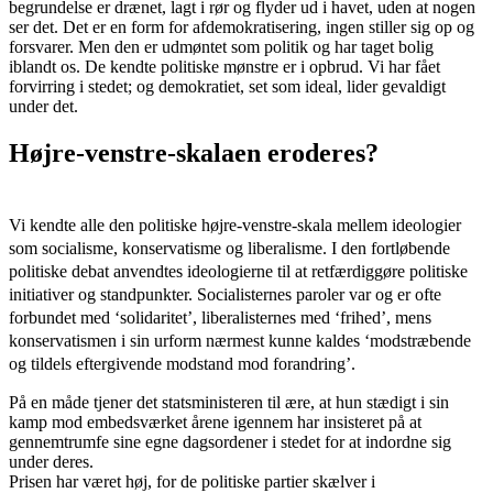
begrundelse er drænet, lagt i rør og flyder ud i havet, uden at nogen
ser det. Det er en form for afdemokratisering, ingen stiller sig op og
forsvarer. Men den er udmøntet som politik og har taget bolig
iblandt os. De kendte politiske mønstre er i opbrud. Vi har fået
forvirring i stedet; og demokratiet, set som ideal, lider gevaldigt
under det.
Højre-venstre-skalaen eroderes?
Vi kendte alle den politiske højre-venstre-skala mellem ideologier
som socialisme, konservatisme og liberalisme. I den fortløbende
politiske debat anvendtes ideologierne til at retfærdiggøre politiske
initiativer og standpunkter. Socialisternes paroler var og er ofte
forbundet med ‘solidaritet’, liberalisternes med ‘frihed’, mens
konservatismen i sin urform nærmest kunne kaldes ‘modstræbende
og tildels eftergivende modstand mod forandring’.
På en måde tjener det statsministeren til ære, at hun stædigt i sin
kamp mod embedsværket årene igennem har insisteret på at
gennemtrumfe sine egne dagsordener i stedet for at indordne sig
under deres.
Prisen har været høj, for de politiske partier skælver i