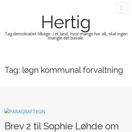
Hertig
Tag demokratiet tilbage. I et land, hvor mange har alt, skal ingen
mangle det basale.
M
S
k
a
i
i
Tag:
løgn kommunal forvaltning
p
n
t
m
o
e
c
n
o
n
u
t
e
n
Brev 2 til Sophie Løhde om
t