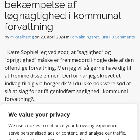
bekæmpelse af
løgnagtighed i kommunal
forvaltning
by
mikaelhertig
on
23. april 2024
in
Forvaltningsret
,
Jura
•
0 Comments
Kære Sophie! Jeg ved godt, at “saglighed” og
“oprigtighed” måske er fremmedord i nogle dele af den
offentlige forvaltning. Men jeg vil så gerne have dig til
at fremme disse emner. Derfor har jeg skrevet et
indlæg til dig via borger.dk Vil du ikke nok være sød at
slå at slag for at få genindført saglighed i kommunal
forvaltning?…
Read more
We value your privacy
We use cookies to enhance your browsing experience,
serve personalised ads or content, and analyse our traffic.