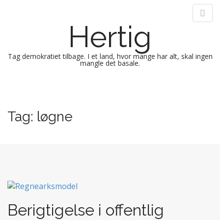
Hertig
Tag demokratiet tilbage. I et land, hvor mange har alt, skal ingen
mangle det basale.
M
S
k
a
i
i
Tag:
løgne
p
n
t
m
o
e
c
n
o
n
u
t
e
n
Berigtigelse i offentlig
t