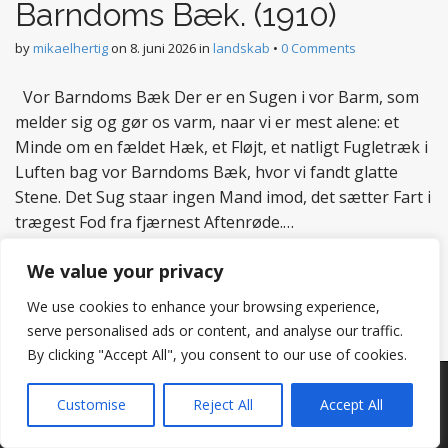
Barndoms Bæk. (1910)
by
mikaelhertig
on
8. juni 2026
in
landskab
•
0 Comments
Vor Barndoms Bæk Der er en Sugen i vor Barm, som
melder sig og gør os varm, naar vi er mest alene: et
Minde om en fældet Hæk, et Fløjt, et natligt Fugletræk i
Luften bag vor Barndoms Bæk, hvor vi fandt glatte
Stene. Det Sug staar ingen Mand imod, det sætter Fart i
trægest Fod fra fjærnest Aftenrøde.…
Read more
We value your privacy
We use cookies to enhance your browsing experience,
serve personalised ads or content, and analyse our traffic.
By clicking "Accept All", you consent to our use of cookies.
Copyright © 2026
Hertig
. All Rights Reserved.
Customise
Reject All
Accept All
The Matheson Theme by
bavotasan.com
.