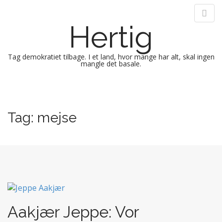
Hertig
Tag demokratiet tilbage. I et land, hvor mange har alt, skal ingen
mangle det basale.
M
S
k
a
i
i
Tag:
mejse
p
n
t
m
o
e
c
n
o
n
u
t
e
n
Aakjær Jeppe: Vor
t