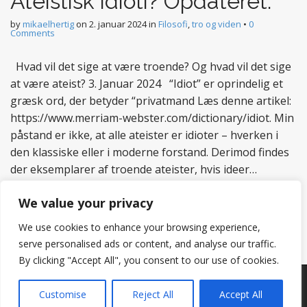
Ateistisk idioti? Opdateret.
by
mikaelhertig
on
2. januar 2024
in
Filosofi
,
tro og viden
•
0
Comments
Hvad vil det sige at være troende? Og hvad vil det sige
at være ateist? 3. Januar 2024 “Idiot” er oprindelig et
græsk ord, der betyder “privatmand Læs denne artikel:
https://www.merriam-webster.com/dictionary/idiot. Min
påstand er ikke, at alle ateister er idioter – hverken i
den klassiske eller i moderne forstand. Derimod findes
der eksemplarer af troende ateister, hvis ideer…
Read more
We value your privacy
We use cookies to enhance your browsing experience,
serve personalised ads or content, and analyse our traffic.
By clicking "Accept All", you consent to our use of cookies.
Copyright © 2026
Hertig
. All Rights Reserved.
Customise
Reject All
Accept All
The Matheson Theme by
bavotasan.com
.