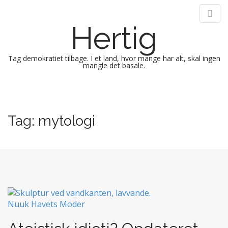
Hertig
Tag demokratiet tilbage. I et land, hvor mange har alt, skal ingen
mangle det basale.
M
S
k
a
i
i
Tag:
mytologi
p
n
t
m
o
e
c
n
o
n
u
t
e
n
t