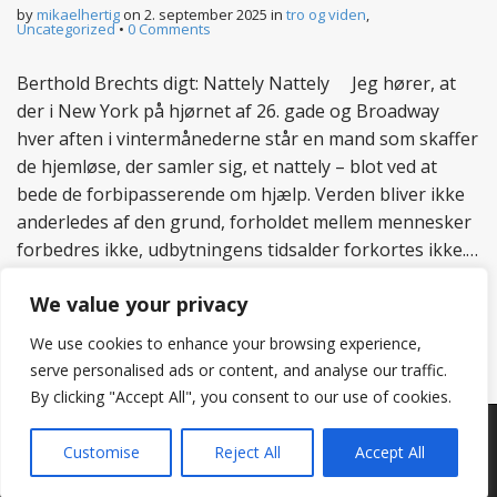
by
mikaelhertig
on
2. september 2025
in
tro og viden
,
Uncategorized
•
0 Comments
Berthold Brechts digt: Nattely Nattely Jeg hører, at
der i New York på hjørnet af 26. gade og Broadway
hver aften i vintermånederne står en mand som skaffer
de hjemløse, der samler sig, et nattely – blot ved at
bede de forbipasserende om hjælp. Verden bliver ikke
anderledes af den grund, forholdet mellem mennesker
forbedres ikke, udbytningens tidsalder forkortes ikke.…
Read more
We value your privacy
We use cookies to enhance your browsing experience,
serve personalised ads or content, and analyse our traffic.
By clicking "Accept All", you consent to our use of cookies.
Copyright © 2026
Hertig
. All Rights Reserved.
Customise
Reject All
Accept All
The Matheson Theme by
bavotasan.com
.