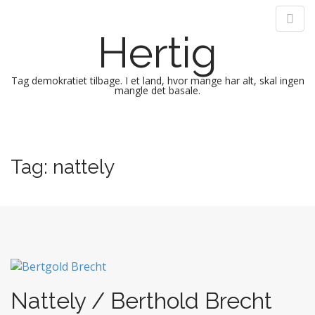
Hertig
Tag demokratiet tilbage. I et land, hvor mange har alt, skal ingen
mangle det basale.
M
S
k
a
i
i
Tag:
nattely
p
n
t
m
o
e
c
n
o
n
u
t
e
n
Nattely / Berthold Brecht
t