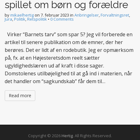
spillet om børn og forældre
by
mikaelhertig
on
7. februar 2023
in
Anbringelser
,
Forvaltningsret
,
Jura
,
Politik
,
Retspolitik
•
0 Comments
Virker “Barnets tarv” som spar 5? Jeg vil forberede en
artikel til senere publikation om de emner, der her
berøres. Det er lidt af en rodebutik. Jeg er opmærksom
på, fx. at en Højesteretsdom reelt sætter
ugyldighedslæren ud af kraft i disse sager.
Domstolenes utilbøjelighed til at gå ind i materien, når
det handler om “sagkundskab” får dem til…
Read more
Copyright © 2026
Hertig
. All Rights Reserved.