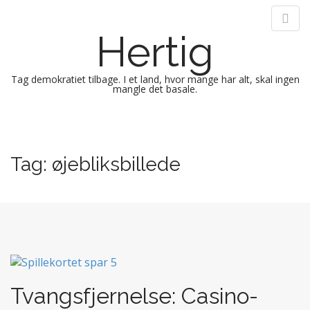
Hertig
Tag demokratiet tilbage. I et land, hvor mange har alt, skal ingen
mangle det basale.
M
S
k
a
i
i
Tag:
øjebliksbillede
p
n
t
m
o
e
c
n
o
n
u
t
e
n
Tvangsfjernelse: Casino-
t