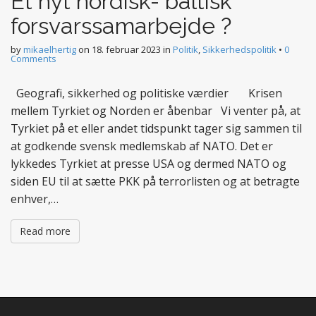
Et nyt nordisk- baltisk
forsvarssamarbejde ?
by
mikaelhertig
on
18. februar 2023
in
Politik
,
Sikkerhedspolitik
•
0
Comments
Geografi, sikkerhed og politiske værdier Krisen
mellem Tyrkiet og Norden er åbenbar Vi venter på, at
Tyrkiet på et eller andet tidspunkt tager sig sammen til
at godkende svensk medlemskab af NATO. Det er
lykkedes Tyrkiet at presse USA og dermed NATO og
siden EU til at sætte PKK på terrorlisten og at betragte
enhver,…
Read more