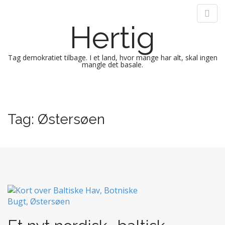
Hertig
Tag demokratiet tilbage. I et land, hvor mange har alt, skal ingen
mangle det basale.
M
S
k
a
i
i
Tag:
Østersøen
p
n
t
m
o
e
c
n
o
n
u
t
e
n
t