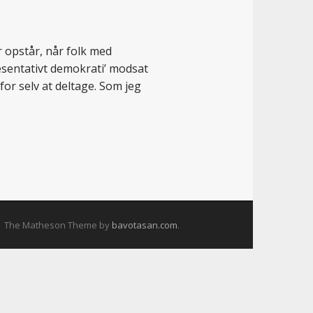
 opstår, når folk med
æsentativt demokrati’ modsat
 for selv at deltage. Som jeg
The Matheson Theme by
bavotasan.com
.