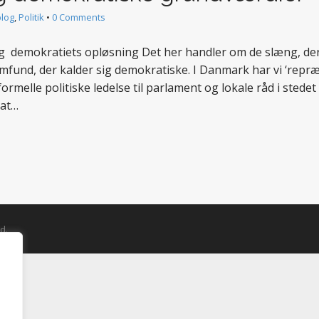
blog
,
Politik
•
0 Comments
 og demokratiets opløsning Det her handler om de slæng, der
mfund, der kalder sig demokratiske. I Danmark har vi ‘repr
formelle politiske ledelse til parlament og lokale råd i stedet
 at…
d.