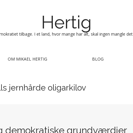
Hertig
okratiet tilbage. I et land, hvor mange har alt, skal ingen mangle det
OM MIKAEL HERTIG
BLOG
lls jernhårde oligarkilov
og demokratiske grundværdier