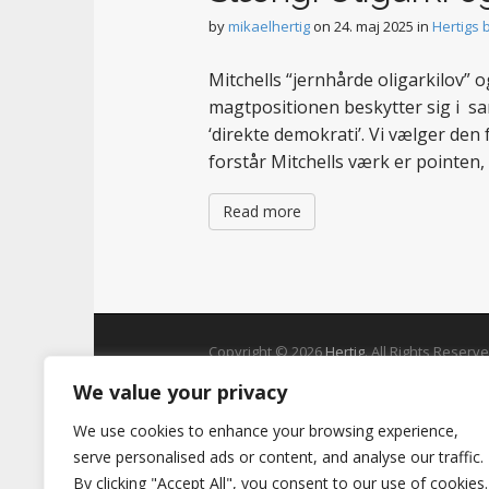
t
by
mikaelhertig
on
24. maj 2025
in
Hertigs 
Mitchells “jernhårde oligarkilov”
magtpositionen beskytter sig i sa
‘direkte demokrati’. Vi vælger den 
forstår Mitchells værk er pointen,
Read more
Copyright © 2026
Hertig
. All Rights Reserve
We value your privacy
We use cookies to enhance your browsing experience,
serve personalised ads or content, and analyse our traffic.
By clicking "Accept All", you consent to our use of cookies.