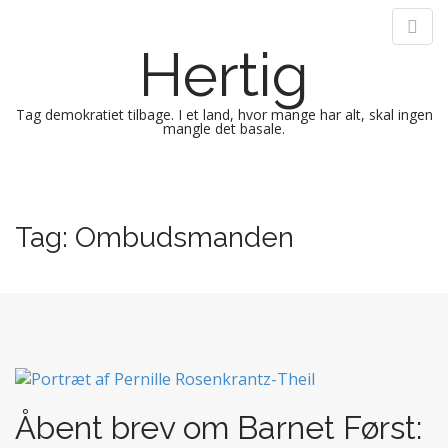
Hertig
Tag demokratiet tilbage. I et land, hvor mange har alt, skal ingen
mangle det basale.
M
S
k
a
i
i
Tag:
Ombudsmanden
p
n
t
m
o
e
c
n
o
n
u
t
e
n
Åbent brev om Barnet Først:
t