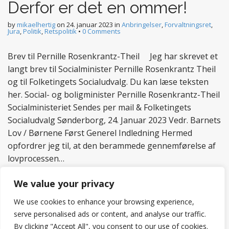
Derfor er det en ommer!
by
mikaelhertig
on
24. januar 2023
in
Anbringelser
,
Forvaltningsret
,
Jura
,
Politik
,
Retspolitik
•
0 Comments
Brev til Pernille Rosenkrantz-Theil Jeg har skrevet et
langt brev til Socialminister Pernille Rosenkrantz Theil
og til Folketingets Socialudvalg. Du kan læse teksten
her. Social- og boligminister Pernille Rosenkrantz-Theil
Socialministeriet Sendes per mail & Folketingets
Socialudvalg Sønderborg, 24. Januar 2023 Vedr. Barnets
Lov / Børnene Først Generel Indledning Hermed
opfordrer jeg til, at den berammede gennemførelse af
lovprocessen…
Read more
We value your privacy
We use cookies to enhance your browsing experience,
serve personalised ads or content, and analyse our traffic.
By clicking "Accept All", you consent to our use of cookies.