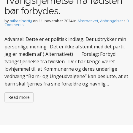
Tvangsfjernelse fra fødslen
bør forbydes.
by
mikaelhertig
on
11. november 2024
in
Alternativet
,
Anbringelser
•
0
Comments
Advarsel: Dette er et politisk indlæg. Det udtrykker min
personlige mening. Det er ikke afstemt med det parti,
jeg er medlem af ( Alternativet) Forslag: Forbyd
tvangsfjernelse fra fødslen Der har længe været
lovhjemmel til, at Kommunerne og deres underlige
vedhæng “Børn- og Ungeudvalgene” kan beslutte, at et
barn skal fjernes fra sine forældre og navnlig…
Read more