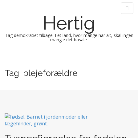
Hertig
Tag demokratiet tilbage. I et land, hvor mange har alt, skal ingen
mangle det basale.
M
S
k
a
i
i
Tag:
plejeforældre
p
n
t
m
o
e
c
n
o
n
u
t
e
n
t