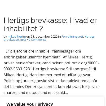
Hertigs brevkasse: Hvad er
inhabilitet ?
by
mikaelhertig
on
21. december 2022
in
Forvaltningsret
,
Hertigs
brevkasse
,
Jura
•
0 Comments
Er plejeforældre inhabile i familiesager om
anbringelser udenfor hjemmet? Af Mikael Hertig,
privat seniorforsker, cand. scient. pol. orcid.org/0000-
0002-0533-0231 Hertigs brevkasse Stil spørgsmål til
Mikael Hertig. Han kommer med et udførligt svar.
Politik og Jura er ganske vist et komplekst tema, når
det blandes Der er sjældent et korrekt svar, for jura er
snarere end metode end en eksakt…
Read more
We value your privacy