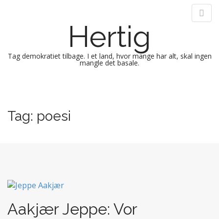
Hertig
Tag demokratiet tilbage. I et land, hvor mange har alt, skal ingen
mangle det basale.
M
S
k
a
i
i
Tag:
poesi
p
n
t
m
o
e
c
n
o
n
u
t
e
n
Aakjær Jeppe: Vor
t