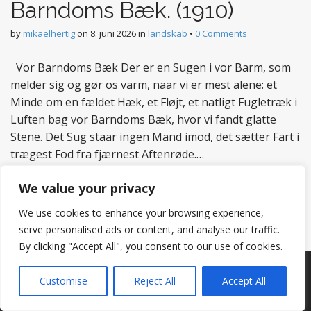
Barndoms Bæk. (1910)
by
mikaelhertig
on
8. juni 2026
in
landskab
•
0 Comments
Vor Barndoms Bæk Der er en Sugen i vor Barm, som
melder sig og gør os varm, naar vi er mest alene: et
Minde om en fældet Hæk, et Fløjt, et natligt Fugletræk i
Luften bag vor Barndoms Bæk, hvor vi fandt glatte
Stene. Det Sug staar ingen Mand imod, det sætter Fart i
trægest Fod fra fjærnest Aftenrøde.…
Read more
We value your privacy
We use cookies to enhance your browsing experience,
serve personalised ads or content, and analyse our traffic.
By clicking "Accept All", you consent to our use of cookies.
Copyright © 2026
Hertig
. All Rights Reserved.
Customise
Reject All
Accept All
The Matheson Theme by
bavotasan.com
.