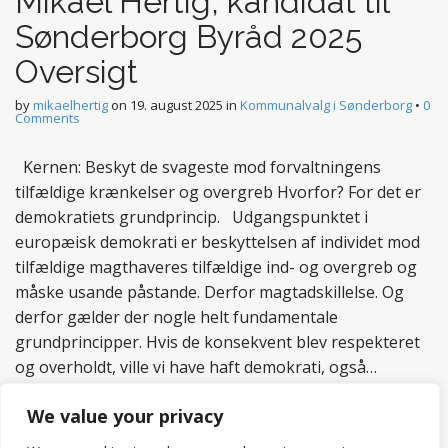
Mikael Hertig, kandidat til
Sønderborg Byråd 2025
Oversigt
by
mikaelhertig
on
19. august 2025
in
Kommunalvalg i Sønderborg
•
0
Comments
Kernen: Beskyt de svageste mod forvaltningens
tilfældige krænkelser og overgreb Hvorfor? For det er
demokratiets grundprincip. Udgangspunktet i
europæisk demokrati er beskyttelsen af individet mod
tilfældige magthaveres tilfældige ind- og overgreb og
måske usande påstande. Derfor magtadskillelse. Og
derfor gælder der nogle helt fundamentale
grundprincipper. Hvis de konsekvent blev respekteret
og overholdt, ville vi have haft demokrati, også…
Read more
We value your privacy