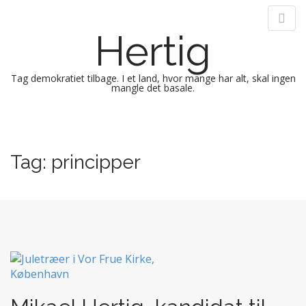
Hertig
Tag demokratiet tilbage. I et land, hvor mange har alt, skal ingen
mangle det basale.
M
S
k
a
i
i
Tag:
principper
p
n
t
m
o
e
c
n
o
n
u
t
e
n
t