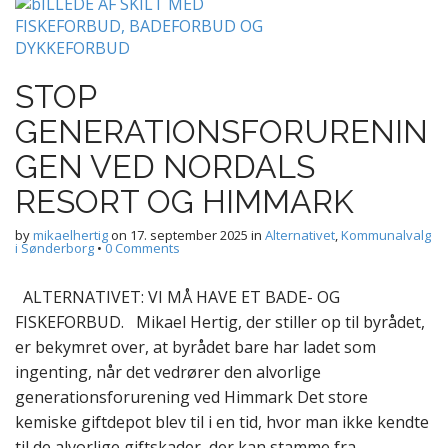
STOP
GENERATIONSFORURENIN
GEN VED NORDALS
RESORT OG HIMMARK
by
mikaelhertig
on
17. september 2025
in
Alternativet
,
Kommunalvalg
i Sønderborg
•
0 Comments
ALTERNATIVET: VI MÅ HAVE ET BADE- OG
FISKEFORBUD. Mikael Hertig, der stiller op til byrådet,
er bekymret over, at byrådet bare har ladet som
ingenting, når det vedrører den alvorlige
generationsforurening ved Himmark Det store
kemiske giftdepot blev til i en tid, hvor man ikke kendte
til de alvorlige giftskader, der kan stamme fra