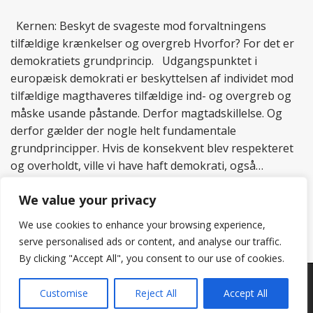
Kernen: Beskyt de svageste mod forvaltningens
tilfældige krænkelser og overgreb Hvorfor? For det er
demokratiets grundprincip. Udgangspunktet i
europæisk demokrati er beskyttelsen af individet mod
tilfældige magthaveres tilfældige ind- og overgreb og
måske usande påstande. Derfor magtadskillelse. Og
derfor gælder der nogle helt fundamentale
grundprincipper. Hvis de konsekvent blev respekteret
og overholdt, ville vi have haft demokrati, også…
Read more
We value your privacy
We use cookies to enhance your browsing experience,
serve personalised ads or content, and analyse our traffic.
By clicking "Accept All", you consent to our use of cookies.
Copyright © 2026
Hertig
. All Rights Reserved.
Customise
Reject All
Accept All
The Matheson Theme by
bavotasan.com
.