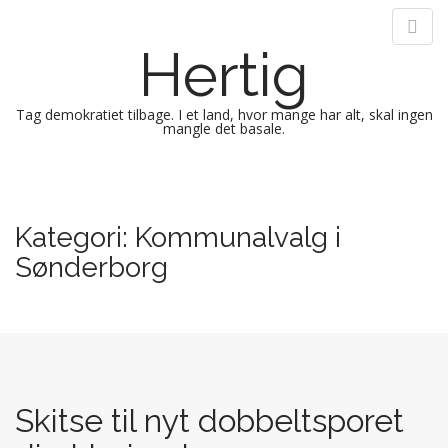
Hertig
Tag demokratiet tilbage. I et land, hvor mange har alt, skal ingen
mangle det basale.
M
S
k
a
i
i
Kategori:
Kommunalvalg i
p
n
t
Sønderborg
m
o
e
c
n
o
n
u
t
e
n
Skitse til nyt dobbeltsporet
t