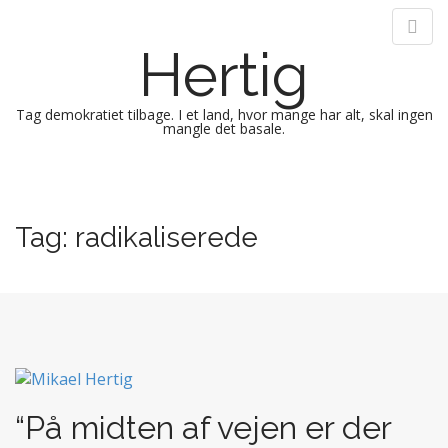
Hertig
Tag demokratiet tilbage. I et land, hvor mange har alt, skal ingen
mangle det basale.
M
S
k
a
i
i
Tag:
radikaliserede
p
n
t
m
o
e
c
n
o
n
u
t
e
n
“På midten af vejen er der
t