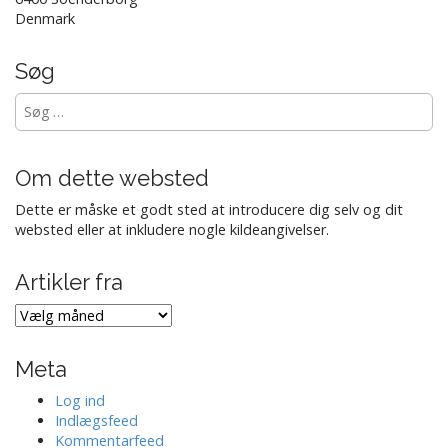
n
Denmark
Søg
Søg
efter:
Om dette websted
Dette er måske et godt sted at introducere dig selv og dit
websted eller at inkludere nogle kildeangivelser.
Artikler fra
Artikler
fra
Meta
Log ind
Indlægsfeed
Kommentarfeed