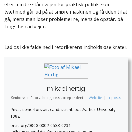
eller mindre står i vejen for praktisk politik, som
tvætimod går ud på at smøre maskinen og få tiden til at
gå, mens man løser problemerne, mens de opstår, på
langs hen ad vejen.
Lad os ikke falde ned i retorikerens indholdsløse krater.
mikaelhertig
Seniorsker, Foprvaltningsretskorrepondent
|
Website
|
+ posts
Privat seniorforsker, cand. scient. pol. Aarhus University
1982
orcid.org/0000-0002-0533-0231
Folketingskandidat for Alternativet 2025-26