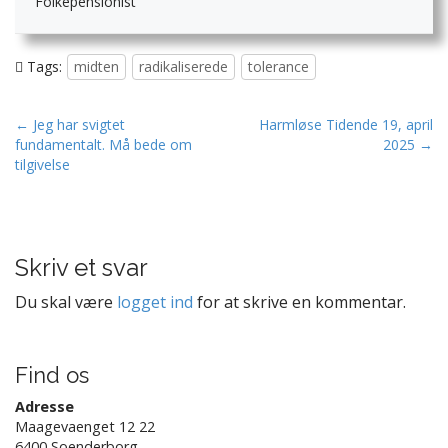
Folkepensionist
Tags:
midten
radikaliserede
tolerance
P
← Jeg har svigtet
Harmløse Tidende 19, april
fundamentalt. Må bede om
2025 →
o
tilgivelse
s
t
n
a
Skriv et svar
v
Du skal være
logget ind
for at skrive en kommentar.
i
g
a
Find os
t
Adresse
i
Maagevaenget 12 22
o
6400 Soenderborg