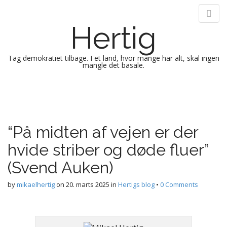
Hertig
Tag demokratiet tilbage. I et land, hvor mange har alt, skal ingen
mangle det basale.
M
S
k
a
i
i
p
n
“På midten af vejen er der
t
m
o
hvide striber og døde fluer”
e
c
n
o
(Svend Auken)
n
u
t
by
mikaelhertig
on
20. marts 2025
in
Hertigs blog
•
0 Comments
e
n
t