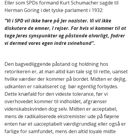
Eller som SPDs formand Kurt Schumacher sagde til
Herman Göring i det tyske parlament i 1932:
“Vi i SPD vil ikke høre på Jer nazister. Vi vil ikke
diskutere de emner, I rejser. For hvis vi kommer til at
tage Jeres synspunkter og påstande alvorligt, fodrer
vi dermed vores egen indre svinehund”.
Den bagvedliggende påstand og holdning hos
retorikeren er, at man altid kan tale sig til rette, uanset
hvilke værdier der kommer på bordet. Midten er dejlig,
udkanten er raikaliseret og bør egentlig forbydes.
Dette knæfald for den videste tolerance, før vi
overhovedet kommer til indholdet, afgrænser
videnskabskvinden dog selv. Midten er acceptabel,
mens de radikaliserede ekstremister ude på fløjene
enten har et uacceptabelt værdigrundlag eller også er
farlige for samfundet, mens den altid loyale midte