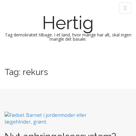
Hertig
Tag demokratiet tilbage. I et land, hvor mange har alt, skal ingen
mangle det basale.
M
S
k
a
i
i
Tag:
rekurs
p
n
t
m
o
e
c
n
o
n
u
t
e
n
t