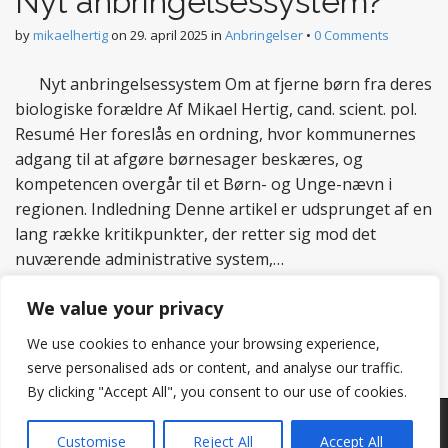
Nyt anbringelsessystem?
by
mikaelhertig
on
29. april 2025
in
Anbringelser
•
0 Comments
Nyt anbringelsessystem Om at fjerne børn fra deres
biologiske forældre Af Mikael Hertig, cand. scient. pol.
Resumé Her foreslås en ordning, hvor kommunernes
adgang til at afgøre børnesager beskæres, og
kompetencen overgår til et Børn- og Unge-nævn i
regionen. Indledning Denne artikel er udsprunget af en
lang række kritikpunkter, der retter sig mod det
nuværende administrative system,…
Read more
We value your privacy
We use cookies to enhance your browsing experience,
serve personalised ads or content, and analyse our traffic.
By clicking "Accept All", you consent to our use of cookies.
Copyright © 2026
Hertig
. All Rights Reserved.
Customise
Reject All
Accept All