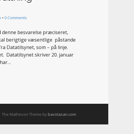
k
•
0 Comments
denne besvarelse præciseret,
skal berigtige væsentlige påstande
fra Datatilsynet, som – på linje.
. Datatilsynet skriver 20. januar
 har…
The Matheson Theme by
bavotasan.com
.