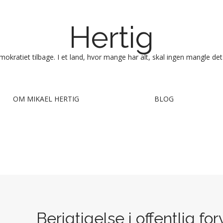
Hertig
okratiet tilbage. I et land, hvor mange har alt, skal ingen mangle det
OM MIKAEL HERTIG
BLOG
Berigtigelse i offentlig fo