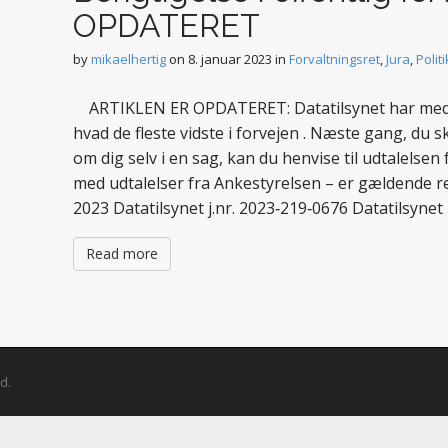
OPDATERET
by
mikaelhertig
on
8. januar 2023
in
Forvaltningsret
,
Jura
,
Politi
ARTIKLEN ER OPDATERET: Datatilsynet har med 
hvad de fleste vidste i forvejen . Næste gang, du 
om dig selv i en sag, kan du henvise til udtalelsen 
med udtalelser fra Ankestyrelsen – er gældende ret
2023 Datatilsynet j.nr. 2023‐219‐0676 Datatilsynet
Read more
d.