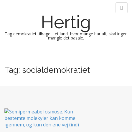
Hertig
Tag demokratiet tilbage. I et land, hvor mange har alt, skal ingen
mangle det basale.
M
S
k
a
i
i
Tag:
socialdemokratiet
p
n
t
m
o
e
c
n
o
n
u
t
e
n
t