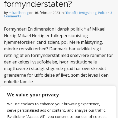
formynderstaten?
by
mikaelhertig
on
16. februar 2023
in
Filosofi
,
Hertigs blog
,
Politik
•
3
Comments
Formynderi En dimension i dansk politik * af Mikael
Hertig Mikael Hertig er folkepensionist og
hjemmeforsker, cand. scient. pol. Mere målstyring,
mindre retssikkerhed? Danmark har udviklet sig i
retning af en formynderstat med snævrere rammer for
den enkeltes livsudfoldelse, hvor institutionelle
magthavere i stadigt stigende grad har overskredet
grænserne for udfoldelse af livet, som det leves i den
enkelte familie.…
Read more
We value your privacy
We use cookies to enhance your browsing experience,
serve personalised ads or content, and analyse our traffic.
By clicking "Accept All", you consent to our use of cookies.