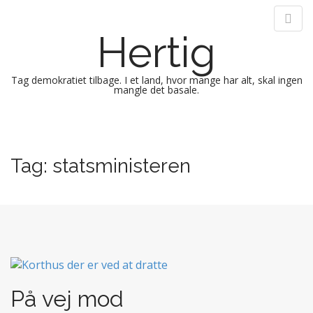
Hertig
Tag demokratiet tilbage. I et land, hvor mange har alt, skal ingen
mangle det basale.
M
S
k
a
i
i
Tag:
statsministeren
p
n
t
m
o
e
c
n
o
n
u
t
e
n
På vej mod
t