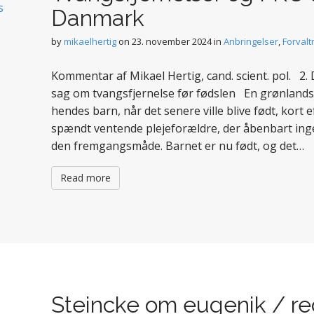
Danmark
by
mikaelhertig
on
23. november 2024
in
Anbringelser
,
Forvalt
Kommentar af Mikael Hertig, cand. scient. pol. 2
sag om tvangsfjernelse før fødslen En grønlandsk 
hendes barn, når det senere ville blive født, kort e
spændt ventende plejeforældre, der åbenbart ing
den fremgangsmåde. Barnet er nu født, og det…
Read more
Steincke om eugenik / r