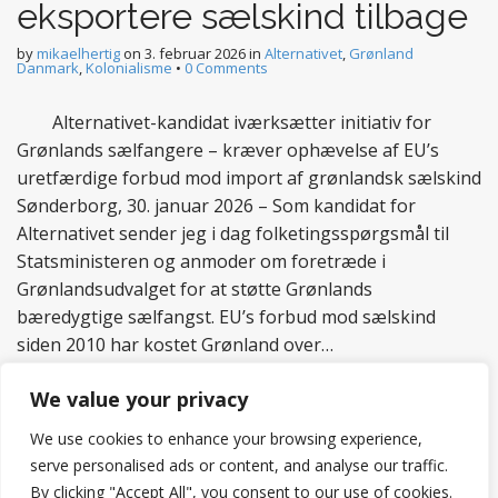
eksportere sælskind tilbage
by
mikaelhertig
on
3. februar 2026
in
Alternativet
,
Grønland
Danmark
,
Kolonialisme
•
0 Comments
Alternativet-kandidat iværksætter initiativ for
Grønlands sælfangere – kræver ophævelse af EU’s
uretfærdige forbud mod import af grønlandsk sælskind
Sønderborg, 30. januar 2026 – Som kandidat for
Alternativet sender jeg i dag folketingsspørgsmål til
Statsministeren og anmoder om foretræde i
Grønlandsudvalget for at støtte Grønlands
bæredygtige sælfangst. EU’s forbud mod sælskind
siden 2010 har kostet Grønland over…
Read more
We value your privacy
We use cookies to enhance your browsing experience,
serve personalised ads or content, and analyse our traffic.
By clicking "Accept All", you consent to our use of cookies.