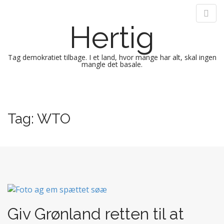
Hertig
Tag demokratiet tilbage. I et land, hvor mange har alt, skal ingen
mangle det basale.
M
S
k
a
i
i
Tag:
WTO
p
n
t
m
o
e
c
n
o
n
u
t
e
n
Giv Grønland retten til at
t