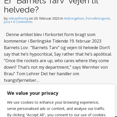
Er “Barnets Tarv” vejen til
helvede?
by
mikaelhertig
on
20. februar 2023
in
Anbringelser
,
Forvaltningsret
,
Jura
•
0 Comments
Denne artikel blev i forkortet form bragt som
kommentar i Berlingske Tidende 19. februar 2023
Barnets Lov: “Barnets Tarv” og vejen til helvede Don’t
say that he’s hypocritical, Say rather that he’s apolitical.
“Once the rockets are up, who cares where they come
down? That’s not my department,” says Wernher von
Brau“ Tom Lehrer Det her handler om
tvangsfjernelser…
Read more
We value your privacy
We use cookies to enhance your browsing experience,
serve personalised ads or content, and analyse our traffic.
By clicking "Accept All", you consent to our use of cookies.