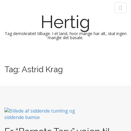
Hertig
Tag demokratiet tilbage. I et land, hvor mange har alt, skal ingen
mangle det basale.
M
S
k
a
i
i
Tag:
Astrid Krag
p
n
t
m
o
e
c
n
o
n
u
t
e
n
t