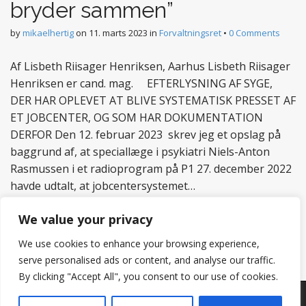
bryder sammen”
by
mikaelhertig
on
11. marts 2023
in
Forvaltningsret
•
0 Comments
Af Lisbeth Riisager Henriksen, Aarhus Lisbeth Riisager
Henriksen er cand. mag. EFTERLYSNING AF SYGE,
DER HAR OPLEVET AT BLIVE SYSTEMATISK PRESSET AF
ET JOBCENTER, OG SOM HAR DOKUMENTATION
DERFOR Den 12. februar 2023 skrev jeg et opslag på
baggrund af, at speciallæge i psykiatri Niels-Anton
Rasmussen i et radioprogram på P1 27. december 2022
havde udtalt, at jobcentersystemet…
Read more
We value your privacy
We use cookies to enhance your browsing experience,
serve personalised ads or content, and analyse our traffic.
By clicking "Accept All", you consent to our use of cookies.
Copyright © 2026
Hertig
. All Rights Reserved.