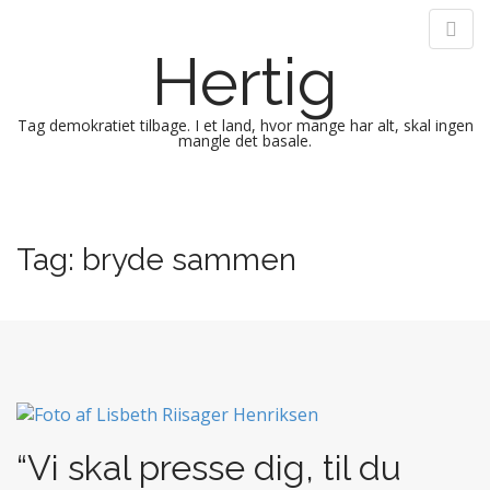
Hertig
Tag demokratiet tilbage. I et land, hvor mange har alt, skal ingen
mangle det basale.
M
S
k
a
i
i
Tag:
bryde sammen
p
n
t
m
o
e
c
n
o
n
u
t
e
n
“Vi skal presse dig, til du
t