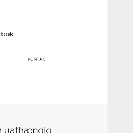
 basale.
KONTAKT
n uafhængig