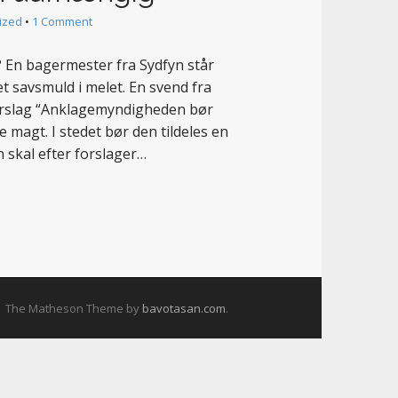
ized
•
1 Comment
 En bagermester fra Sydfyn står
et savsmuld i melet. En svend fra
orslag “Anklagemyndigheden bør
 magt. I stedet bør den tildeles en
 skal efter forslager…
The Matheson Theme by
bavotasan.com
.