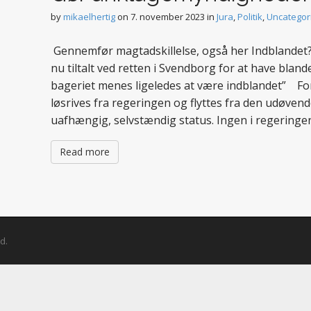
by
mikaelhertig
on
7. november 2023
in
Jura
,
Politik
,
Uncategor
Gennemfør magtadskillelse, også her Indblandet?
nu tiltalt ved retten i Svendborg for at have bland
bageriet menes ligeledes at være indblandet” F
løsrives fra regeringen og flyttes fra den udøvende
uafhængig, selvstændig status. Ingen i regeringen
Read more
d.