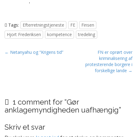
‘
Tags:
Efterretningstjeneste
FE
Finsen
Hjort Frederiksen
kompetence
tredeling
P
← Netanyahu og “Krigens tid”
FN er oprørt over
kriminalisering af
o
protesterende borgere i
s
forskellige lande →
t
n
a
v
1 comment for “
Gør
i
anklagemyndigheden uafhængig
”
g
a
Skriv et svar
t