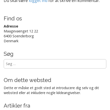
Du skal være
logget ind
for at skrive en kommentar.
i
o
n
Find os
Adresse
Maagevaenget 12 22
6400 Soenderborg
Denmark
Søg
Søg
efter:
Om dette websted
Dette er måske et godt sted at introducere dig selv og dit
websted eller at inkludere nogle kildeangivelser.
Artikler fra