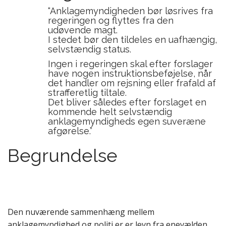
“Anklagemyndigheden bør løsrives fra
regeringen og flyttes fra den
udøvende magt.
I stedet bør den tildeles en uafhængig,
selvstændig status.
Ingen i regeringen skal efter forslager
have nogen instruktionsbeføjelse, når
det handler om rejsning eller frafald af
strafferetlig tiltale.
Det bliver således efter forslaget en
kommende helt selvstændig
anklagemyndigheds egen suveræne
afgørelse.”
Begrundelse
Den nuværende sammenhæng mellem
anklagemyndighed og politi er er levn fra enevælden,