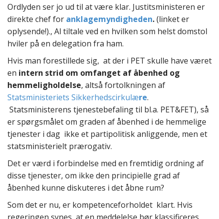
Ordlyden ser jo ud til at være klar. Justitsministeren er
direkte chef for
anklagemyndigheden
.
(linket er
oplysende!)., Al tiltale ved en hvilken som helst domstol
hviler på en delegation fra ham.
Hvis man forestillede sig, at der i PET skulle have været
en
intern strid om omfanget af åbenhed og
hemmeligholdelse
, altså fortolkningen af
Statsministeriets Sikkerhedscirkulæ
re
.
Statsministerens tjenestebefaling til bl.a. PET&FET), så
er spørgsmålet om graden af åbenhed i de hemmelige
tjenester i dag ikke et partipolitisk anliggende, men et
statsministerielt prærogativ.
Det er værd i forbindelse med en fremtidig ordning af
disse tjenester, om ikke den principielle grad af
åbenhed kunne diskuteres i det åbne rum?
Som det er nu, er kompetenceforholdet klart. Hvis
regeringen synes, at en meddelelse bør klassificeres