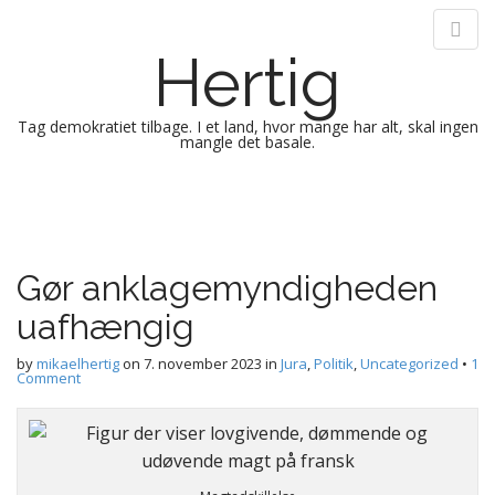
Hertig
Tag demokratiet tilbage. I et land, hvor mange har alt, skal ingen
mangle det basale.
M
S
k
a
i
i
p
n
Gør anklagemyndigheden
t
m
o
uafhængig
e
c
n
o
by
mikaelhertig
on
7. november 2023
in
Jura
,
Politik
,
Uncategorized
•
1
n
Comment
u
t
e
n
t