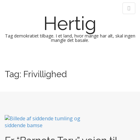
Hertig
Tag demokratiet tilbage. I et land, hvor mange har alt, skal ingen
mangle det basale.
M
S
k
a
i
i
Tag:
Frivillighed
p
n
t
m
o
e
c
n
o
n
u
t
e
n
t