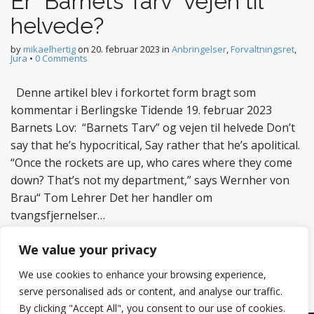
Er “Barnets Tarv” vejen til
helvede?
by
mikaelhertig
on
20. februar 2023
in
Anbringelser
,
Forvaltningsret
,
Jura
•
0 Comments
Denne artikel blev i forkortet form bragt som
kommentar i Berlingske Tidende 19. februar 2023
Barnets Lov: “Barnets Tarv” og vejen til helvede Don’t
say that he’s hypocritical, Say rather that he’s apolitical.
“Once the rockets are up, who cares where they come
down? That’s not my department,” says Wernher von
Brau“ Tom Lehrer Det her handler om
tvangsfjernelser…
Read more
We value your privacy
We use cookies to enhance your browsing experience,
serve personalised ads or content, and analyse our traffic.
By clicking "Accept All", you consent to our use of cookies.