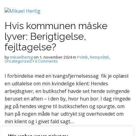
Hvis kommunen måske
lyver: Berigtigelse,
fejltagelse?
by
mikaelhertig
on
1. november 2024
in
Politik
,
Retspolitik
,
Uncategorized
•
0 Comments
I forbindelse med en tvangsfjernelsessag fik je oplæst
en udtalelse om min kvindelige klient: Hendes
arbejdsgiver, en butikschef havde set hende svingende
beruset en aften – i den by, hvor hun bor. I dag ringede
jeg på hendes vegne til butikschefen og spurgte, om
han på nogen måde har udtrykt sig overhovedet om
min klient og i givet fald sagt…
Read more