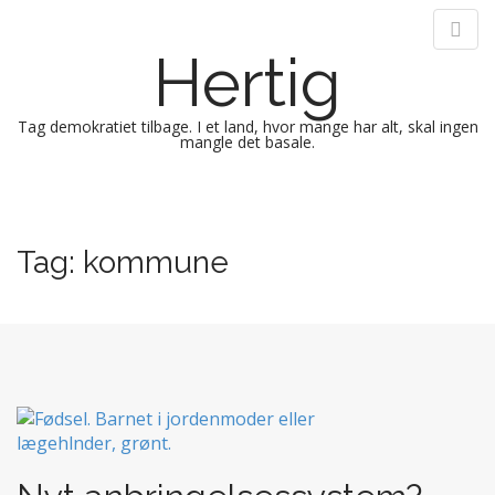
Hertig
Tag demokratiet tilbage. I et land, hvor mange har alt, skal ingen
mangle det basale.
M
S
k
a
i
i
Tag:
kommune
p
n
t
m
o
e
c
n
o
n
u
t
e
n
t