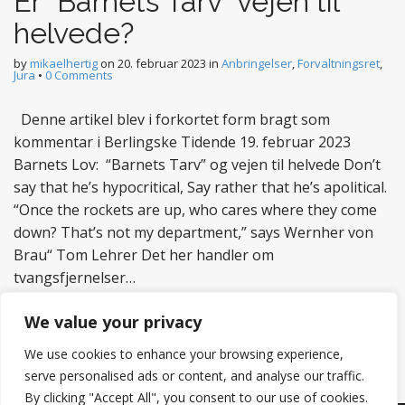
Er “Barnets Tarv” vejen til
helvede?
by
mikaelhertig
on
20. februar 2023
in
Anbringelser
,
Forvaltningsret
,
Jura
•
0 Comments
Denne artikel blev i forkortet form bragt som
kommentar i Berlingske Tidende 19. februar 2023
Barnets Lov: “Barnets Tarv” og vejen til helvede Don’t
say that he’s hypocritical, Say rather that he’s apolitical.
“Once the rockets are up, who cares where they come
down? That’s not my department,” says Wernher von
Brau“ Tom Lehrer Det her handler om
tvangsfjernelser…
Read more
We value your privacy
We use cookies to enhance your browsing experience,
serve personalised ads or content, and analyse our traffic.
By clicking "Accept All", you consent to our use of cookies.