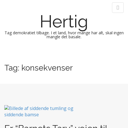
Hertig
Tag demokratiet tilbage. I et land, hvor mange har alt, skal ingen
mangle det basale.
M
S
k
a
i
i
Tag:
konsekvenser
p
n
t
m
o
e
c
n
o
n
u
t
e
n
t