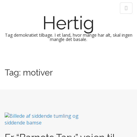
Hertig
Tag demokratiet tilbage. I et land, hvor mange har alt, skal ingen
mangle det basale.
M
S
k
a
i
i
Tag:
motiver
p
n
t
m
o
e
c
n
o
n
u
t
e
n
t