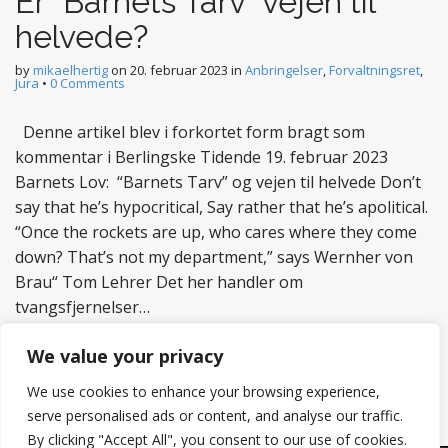
Er “Barnets Tarv” vejen til
helvede?
by
mikaelhertig
on
20. februar 2023
in
Anbringelser
,
Forvaltningsret
,
Jura
•
0 Comments
Denne artikel blev i forkortet form bragt som
kommentar i Berlingske Tidende 19. februar 2023
Barnets Lov: “Barnets Tarv” og vejen til helvede Don’t
say that he’s hypocritical, Say rather that he’s apolitical.
“Once the rockets are up, who cares where they come
down? That’s not my department,” says Wernher von
Brau“ Tom Lehrer Det her handler om
tvangsfjernelser…
Read more
We value your privacy
We use cookies to enhance your browsing experience,
serve personalised ads or content, and analyse our traffic.
By clicking "Accept All", you consent to our use of cookies.