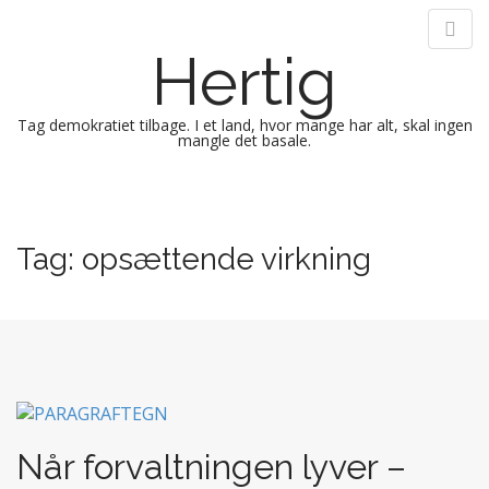
Hertig
Tag demokratiet tilbage. I et land, hvor mange har alt, skal ingen
mangle det basale.
M
S
k
a
i
i
Tag:
opsættende virkning
p
n
t
m
o
e
c
n
o
n
u
t
e
n
Når forvaltningen lyver –
t