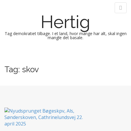
Hertig
Tag demokratiet tilbage. I et land, hvor mange har alt, skal ingen
mangle det basale.
M
S
k
a
i
i
Tag:
skov
p
n
t
m
o
e
c
n
o
n
u
t
e
n
t