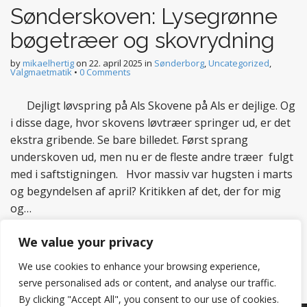
Sønderskoven: Lysegrønne
bøgetræer og skovrydning
by
mikaelhertig
on
22. april 2025
in
Sønderborg
,
Uncategorized
,
Valgmaetmatik
•
0 Comments
Dejligt løvspring på Als Skovene på Als er dejlige. Og
i disse dage, hvor skovens løvtræer springer ud, er det
ekstra gribende. Se bare billedet. Først sprang
underskoven ud, men nu er de fleste andre træer fulgt
med i saftstigningen. Hvor massiv var hugsten i marts
og begyndelsen af april? Kritikken af det, der for mig
og…
Read more
We value your privacy
We use cookies to enhance your browsing experience,
serve personalised ads or content, and analyse our traffic.
By clicking "Accept All", you consent to our use of cookies.