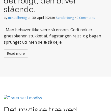
det roligt, den bliver
stående.
by
mikaelhertig
on
30. april 2026
in
Sønderborg
•
0 Comments
Man behøver ikke være så ensom. Godt nok er
græsplænen stukket af, flagstangen rejst og bøgen
sprunget ud. Men de æ så dejle.
Read more
Det mytiske træ ved