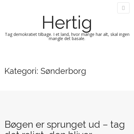
Hertig
Tag demokratiet tilbage. I et land, hvor mange har alt, skal ingen
mangle det basale.
M
S
k
a
i
i
Kategori:
Sønderborg
p
n
t
m
o
e
c
n
o
n
u
t
e
Bøgen er sprunget ud – tag
n
t