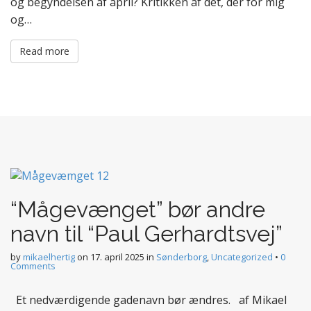
og begyndelsen af april? Kritikken af det, der for mig
og…
Read more
“Mågevænget” bør andre
navn til “Paul Gerhardtsvej”
by
mikaelhertig
on
17. april 2025
in
Sønderborg
,
Uncategorized
•
0
Comments
Et nedværdigende gadenavn bør ændres. af Mikael