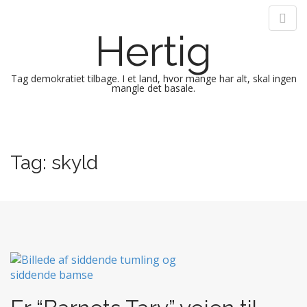
Hertig
Tag demokratiet tilbage. I et land, hvor mange har alt, skal ingen
mangle det basale.
M
S
k
a
i
i
Tag:
skyld
p
n
t
m
o
e
c
n
o
n
u
t
e
n
t