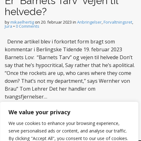
Er “Barnets Tarv” vejen til
helvede?
by
mikaelhertig
on
20. februar 2023
in
Anbringelser
,
Forvaltningsret
,
Jura
•
0 Comments
Denne artikel blev i forkortet form bragt som
kommentar i Berlingske Tidende 19. februar 2023
Barnets Lov: “Barnets Tarv” og vejen til helvede Don’t
say that he’s hypocritical, Say rather that he’s apolitical.
“Once the rockets are up, who cares where they come
down? That’s not my department,” says Wernher von
Brau“ Tom Lehrer Det her handler om
tvangsfjernelser…
Read more
We value your privacy
We use cookies to enhance your browsing experience,
serve personalised ads or content, and analyse our traffic.
By clicking "Accept All", you consent to our use of cookies.