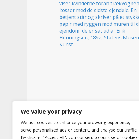
t
We value your privacy
Copyright © 2026
Hertig
. All Rights Reserve
We use cookies to enhance your browsing experience,
serve personalised ads or content, and analyse our traffic.
By clicking "Accept All", you consent to our use of cookies.