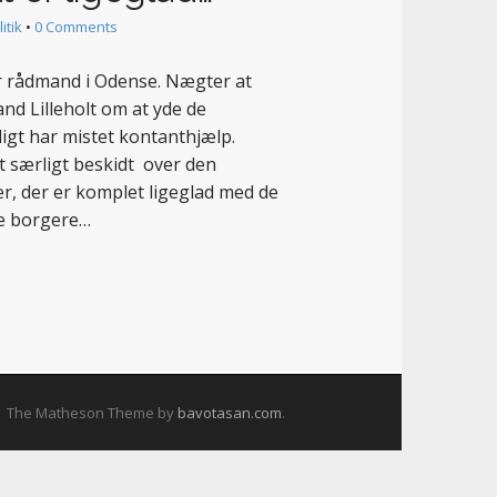
itik
•
0 Comments
 er rådmand i Odense. Nægter at
nd Lilleholt om at yde de
gt har mistet kontanthjælp.
t særligt beskidt over den
er, der er komplet ligeglad med de
ge borgere…
The Matheson Theme by
bavotasan.com
.