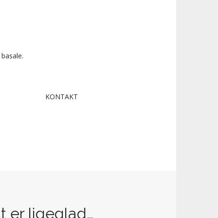
 basale.
KONTAKT
lt er ligeglad…