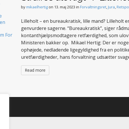
by
mikaelhertig
on
13. maj 2023
in
Forvaltningsret
,
Jura
,
Retspol
Lilleholt – en bureaukratisk, lille mand? Lilleholt
genvurdere sagerne. “Bureaukratisk”, siger rådma
kontanthjælpsmodtagere retfærdighed, som ulovli
Ministeren bakker op. Mikael Hertig: Der er noge
ophøjede, nedladende ligegyldighed fra en politik
uretfærdigheder, hans forvaltning udsætter sva
Read more
d.