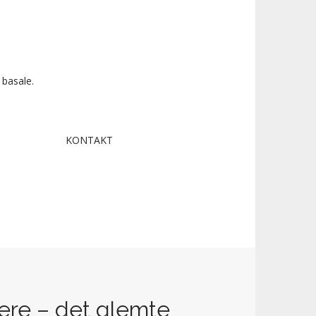
 basale.
KONTAKT
ere – det glemte