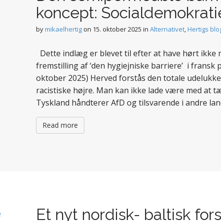
koncept: Socialdemokrat
by
mikaelhertig
on
15. oktober 2025
in
Alternativet
,
Hertigs blo
Dette indlæg er blevet til efter at have hørt ikk
fremstilling af ‘den hygiejniske barriere’ i fransk 
oktober 2025) Herved forstås den totale udelukk
racistiske højre. Man kan ikke lade være med at 
Tyskland håndterer AfD og tilsvarende i andre l
Read more
Et nyt nordisk- baltisk f