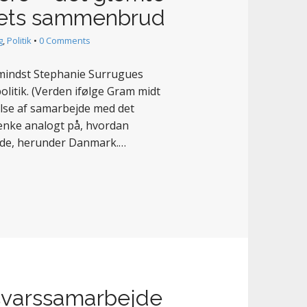
iets sammenbrud
g
,
Politik
•
0 Comments
e mindst Stephanie Surrugues
politik. (Verden ifølge Gram midt
else af samarbejde med det
tænke analogt på, hvordan
ande, herunder Danmark.…
orsvarssamarbejde