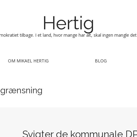
Hertig
okratiet tilbage. I et land, hvor mange har alt, skal ingen mangle det
OM MIKAEL HERTIG
BLOG
egrænsning
Svigter de kommunale DP