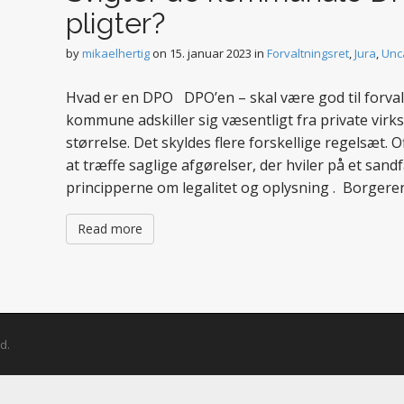
pligter?
by
mikaelhertig
on
15. januar 2023
in
Forvaltningsret
,
Jura
,
Unc
Hvad er en DPO DPO’en – skal være god til forval
kommune adskiller sig væsentligt fra private vi
størrelse. Det skyldes flere forskellige regelsæt. O
at træffe saglige afgørelser, der hviler på et san
principperne om legalitet og oplysning . Borgere
Read more
d.