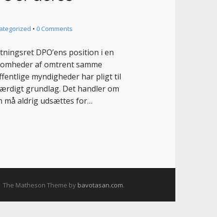
ategorized
•
0 Comments
tningsret DPO’ens position i en
rksomheder af omtrent samme
ffentlige myndigheder har pligt til
dfærdigt grundlag. Det handler om
n må aldrig udsættes for…
The Matheson Theme by
bavotasan.com
.