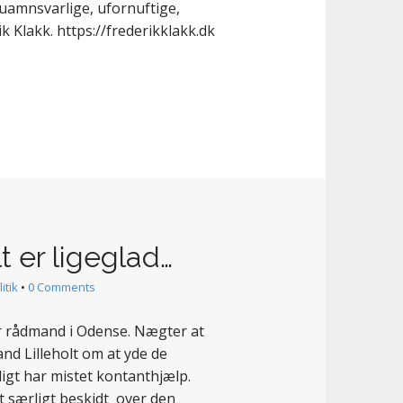
 uamnsvarlige, ufornuftige,
 Klakk. https://frederikklakk.dk
lt er ligeglad…
itik
•
0 Comments
 er rådmand i Odense. Nægter at
nd Lilleholt om at yde de
gt har mistet kontanthjælp.
t særligt beskidt over den