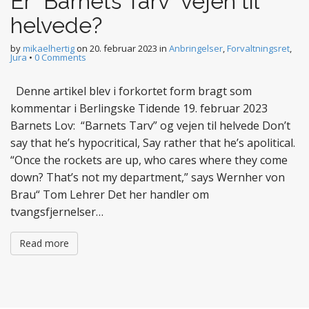
Er “Barnets Tarv” vejen til
helvede?
by
mikaelhertig
on
20. februar 2023
in
Anbringelser
,
Forvaltningsret
,
Jura
•
0 Comments
Denne artikel blev i forkortet form bragt som
kommentar i Berlingske Tidende 19. februar 2023
Barnets Lov: “Barnets Tarv” og vejen til helvede Don’t
say that he’s hypocritical, Say rather that he’s apolitical.
“Once the rockets are up, who cares where they come
down? That’s not my department,” says Wernher von
Brau“ Tom Lehrer Det her handler om
tvangsfjernelser…
Read more