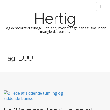
Hertig
Tag demokratiet tilbage. I et land, hvor mange har alt, skal ingen
mangle det basale.
M
S
k
a
i
i
Tag:
BUU
p
n
t
m
o
e
c
n
o
n
u
t
e
n
t