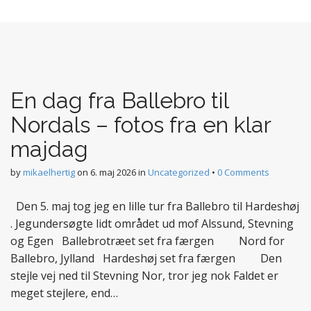
En dag fra Ballebro til
Nordals – fotos fra en klar
majdag
by
mikaelhertig
on
6. maj 2026
in
Uncategorized
•
0 Comments
Den 5. maj tog jeg en lille tur fra Ballebro til Hardeshøj
. Jegundersøgte lidt området ud mof Alssund, Stevning
og Egen Ballebrotræet set fra færgen Nord for
Ballebro, Jylland Hardeshøj set fra færgen Den
stejle vej ned til Stevning Nor, tror jeg nok Faldet er
meget stejlere, end…