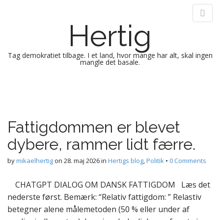
Hertig
Tag demokratiet tilbage. I et land, hvor mange har alt, skal ingen
mangle det basale.
M
S
k
a
i
i
p
n
Fattigdommen er blevet
t
m
o
dybere, rammer lidt færre.
e
c
n
o
by
mikaelhertig
on
28. maj 2026
in
Hertigs blog
,
Politik
•
0 Comments
n
u
t
CHATGPT DIALOG OM DANSK FATTIGDOM Læs det
e
nederste først. Bemærk: “Relativ fattigdom: ” Relastiv
n
betegner alene målemetoden (50 % eller under af
t