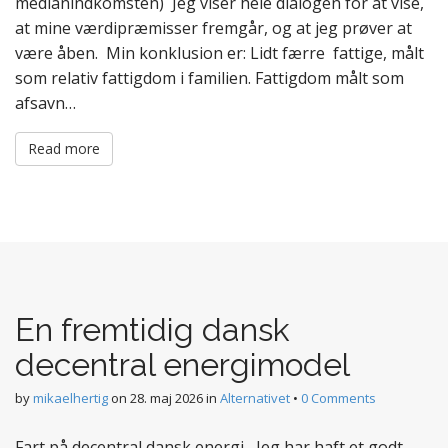
medianindkomsten) Jeg viser hele dialogen for at vise,
at mine værdipræmisser fremgår, og at jeg prøver at
være åben. Min konklusion er: Lidt færre fattige, målt
som relativ fattigdom i familien. Fattigdom målt som
afsavn…
Read more
En fremtidig dansk
decentral energimodel
by
mikaelhertig
on
28. maj 2026
in
Alternativet
•
0 Comments
Fart på decentral dansk energi Jeg har haft et godt