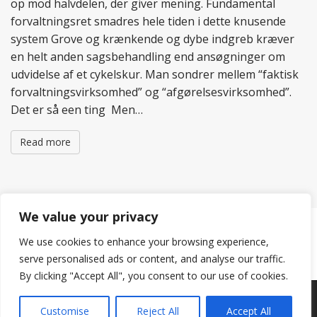
op mod halvdelen, der giver mening. Fundamental
forvaltningsret smadres hele tiden i dette knusende
system Grove og krænkende og dybe indgreb kræver
en helt anden sagsbehandling end ansøgninger om
udvidelse af et cykelskur. Man sondrer mellem “faktisk
forvaltningsvirksomhed” og “afgørelsesvirksomhed”.
Det er så een ting Men…
Read more
We value your privacy
We use cookies to enhance your browsing experience,
P
← Older posts
Newer posts →
o
serve personalised ads or content, and analyse our traffic.
s
By clicking "Accept All", you consent to our use of cookies.
t
s
Copyright © 2026
Hertig
. All Rights Reserved.
Customise
Reject All
Accept All