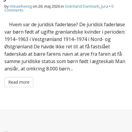
by
mikaelhertig
on
26. maj 2026
in
Grønland Danmark
,
Jura
•
0
Comments
Hvem var de juridisk faderløse? De juridisk faderløse
var børn født af ugifte grønlandske kvinder i perioden:
1914–1963 i Vestgrønland 1914–1974 i Nord- og
Østgrønland De havde ikke ret til: at få fastslået
faderskab at bære farens navn at arve fra faren at få
samme juridiske status som børn født i ægteskab Man
anslår, at omkring 8.000 børn…
Read more