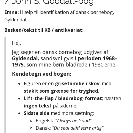
/ John S. Goodall-bog
Emne:
Hjælp til identifikation af dansk børnebog,
Gyldendal
Besked/tekst til KB / antikvariat:
Hej,
Jeg søger en dansk børnebog udgivet af
Gyldendal
, sandsynligvis i
perioden 1968–
1975
, som mine børn bladrede i 1980’erne.
Kendetegn ved bogen:
Figuren er en
grisefamilie i skov
, med
stakit som grænse for tryghed
.
Lift-the-flap / bladrebog-format
; næsten
ingen tekst
på siderne.
Sidste side
med moralsætning:
Engelsk:
“Always be Good”
Dansk:
“Du skal altid være artig”