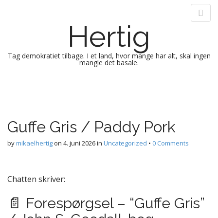
Hertig
Tag demokratiet tilbage. I et land, hvor mange har alt, skal ingen
mangle det basale.
M
S
k
a
i
i
p
n
Guffe Gris / Paddy Pork
t
m
o
e
by
mikaelhertig
on
4. juni 2026
in
Uncategorized
•
0 Comments
c
n
o
n
u
t
Chatten skriver:
e
n
📄 Forespørgsel – “Guffe Gris”
t