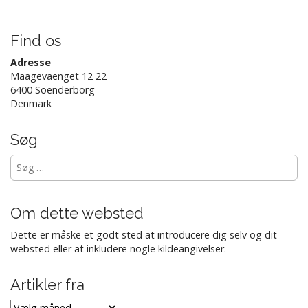
i
g
Find os
a
t
Adresse
Maagevaenget 12 22
i
6400 Soenderborg
o
Denmark
n
Søg
Søg
efter:
Om dette websted
Dette er måske et godt sted at introducere dig selv og dit
websted eller at inkludere nogle kildeangivelser.
Artikler fra
Artikler