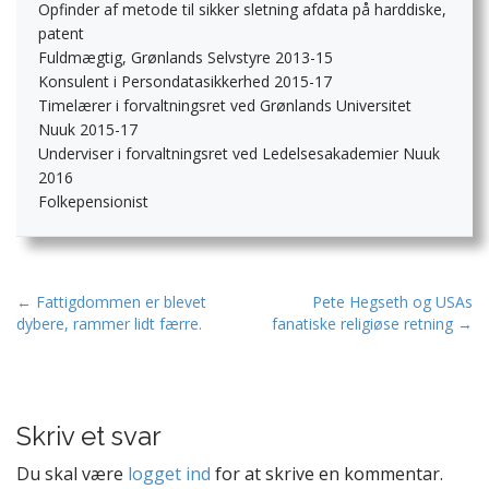
Opfinder af metode til sikker sletning afdata på harddiske,
patent
Fuldmægtig, Grønlands Selvstyre 2013-15
Konsulent i Persondatasikkerhed 2015-17
Timelærer i forvaltningsret ved Grønlands Universitet
Nuuk 2015-17
Underviser i forvaltningsret ved Ledelsesakademier Nuuk
2016
Folkepensionist
P
← Fattigdommen er blevet
Pete Hegseth og USAs
dybere, rammer lidt færre.
fanatiske religiøse retning →
o
s
t
n
Skriv et svar
a
v
Du skal være
logget ind
for at skrive en kommentar.