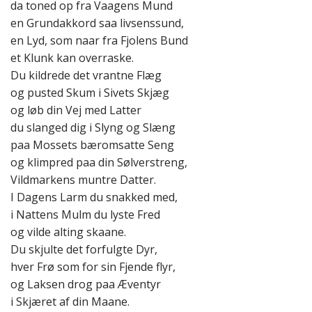
da toned op fra Vaagens Mund
en Grundakkord saa livsenssund,
en Lyd, som naar fra Fjolens Bund
et Klunk kan overraske.
Du kildrede det vrantne Flæg
og pusted Skum i Sivets Skjæg
og løb din Vej med Latter
du slanged dig i Slyng og Slæng
paa Mossets bæromsatte Seng
og klimpred paa din Sølverstreng,
Vildmarkens muntre Datter.
I Dagens Larm du snakked med,
i Nattens Mulm du lyste Fred
og vilde alting skaane.
Du skjulte det forfulgte Dyr,
hver Frø som for sin Fjende flyr,
og Laksen drog paa Æventyr
i Skjæret af din Maane.