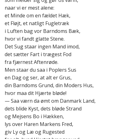
som melder sig og gør os varm,
naar vi er mest alene:
et Minde om en fældet Hæk,
et Fløjt, et natligt Fugletræk
i Luften bag vor Barndoms Bæk,
hvor vi fandt glatte Stene.
Det Sug staar ingen Mand imod,
det sætter Fart i trægest Fod
fra fjærnest Aftenrøde.
Men staar du saa i Poplers Sus
en Dag og ser, at alt er Grus,
din Barndoms Grund, din Moders Hus,
hvor maa dit Hjærte bløde!
— Saa værn da ømt om Danmark Land,
dets blide Kyst, dets bløde Strand
og Mejsens Bo i Hækken,
lys over Haren Markens Fred,
giv Ly og Læ og Rugested