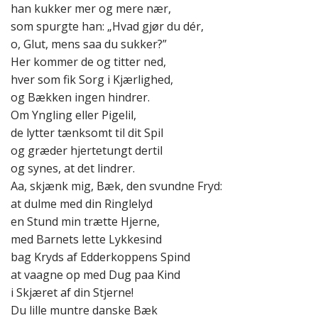
han kukker mer og mere nær,
som spurgte han: „Hvad gjør du dér,
o, Glut, mens saa du sukker?”
Her kommer de og titter ned,
hver som fik Sorg i Kjærlighed,
og Bækken ingen hindrer.
Om Yngling eller Pigelil,
de lytter tænksomt til dit Spil
og græder hjertetungt dertil
og synes, at det lindrer.
Aa, skjænk mig, Bæk, den svundne Fryd:
at dulme med din Ringlelyd
en Stund min trætte Hjerne,
med Barnets lette Lykkesind
bag Kryds af Edderkoppens Spind
at vaagne op med Dug paa Kind
i Skjæret af din Stjerne!
Du lille muntre danske Bæk