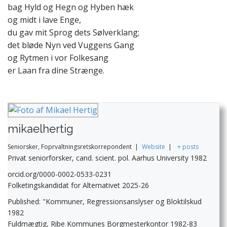
bag Hyld og Hegn og Hyben hæk
og midt i lave Enge,
du gav mit Sprog dets Sølverklang;
det bløde Nyn ved Vuggens Gang
og Rytmen i vor Folkesang
er Laan fra dine Strænge.
mikaelhertig
Seniorsker, Foprvaltningsretskorrepondent
|
Website
|
+ posts
Privat seniorforsker, cand. scient. pol. Aarhus University 1982
orcid.org/0000-0002-0533-0231
Folketingskandidat for Alternativet 2025-26
Published: "Kommuner, Regressionsanslyser og Bloktilskud
1982
Fuldmægtig, Ribe Kommunes Borgmesterkontor 1982-83