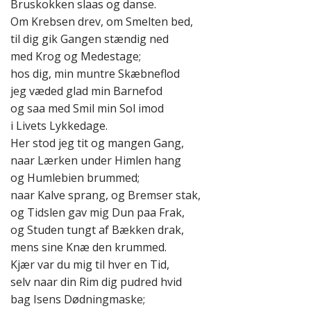
Bruskokken slaas og danse.
Om Krebsen drev, om Smelten bed,
til dig gik Gangen stændig ned
med Krog og Medestage;
hos dig, min muntre Skæbneflod
jeg væded glad min Barnefod
og saa med Smil min Sol imod
i Livets Lykkedage.
Her stod jeg tit og mangen Gang,
naar Lærken under Himlen hang
og Humlebien brummed;
naar Kalve sprang, og Bremser stak,
og Tidslen gav mig Dun paa Frak,
og Studen tungt af Bækken drak,
mens sine Knæ den krummed.
Kjær var du mig til hver en Tid,
selv naar din Rim dig pudred hvid
bag Isens Dødningmaske;