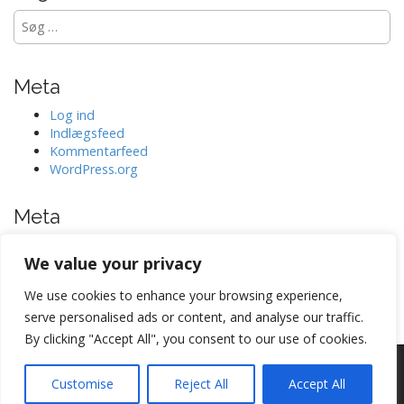
Søg
efter:
Meta
Log ind
Indlægsfeed
Kommentarfeed
WordPress.org
Meta
Log ind
We value your privacy
Indlægsfeed
Kommentarfeed
We use cookies to enhance your browsing experience,
WordPress.org
serve personalised ads or content, and analyse our traffic.
By clicking "Accept All", you consent to our use of cookies.
Copyright © 2026
Hertig
. All Rights Reserved.
Customise
Reject All
Accept All
The Matheson Theme by
bavotasan.com
.