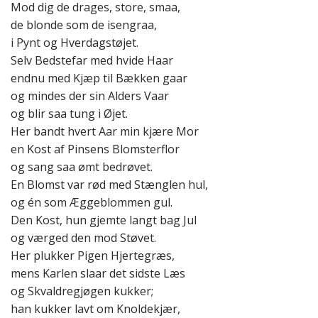
Mod dig de drages, store, smaa,
de blonde som de isengraa,
i Pynt og Hverdagstøjet.
Selv Bedstefar med hvide Haar
endnu med Kjæp til Bækken gaar
og mindes der sin Alders Vaar
og blir saa tung i Øjet.
Her bandt hvert Aar min kjære Mor
en Kost af Pinsens Blomsterflor
og sang saa ømt bedrøvet.
En Blomst var rød med Stænglen hul,
og én som Æggeblommen gul.
Den Kost, hun gjemte langt bag Jul
og værged den mod Støvet.
Her plukker Pigen Hjertegræs,
mens Karlen slaar det sidste Læs
og Skvaldregjøgen kukker;
han kukker lavt om Knoldekjær,