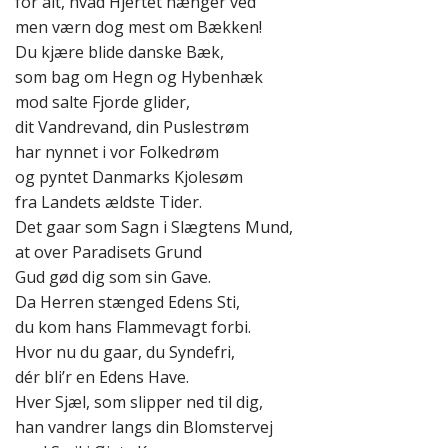
for alt, hvad Hjertet hænger ved
men værn dog mest om Bækken!
Du kjære blide danske Bæk,
som bag om Hegn og Hybenhæk
mod salte Fjorde glider,
dit Vandrevand, din Puslestrøm
har nynnet i vor Folkedrøm
og pyntet Danmarks Kjolesøm
fra Landets ældste Tider.
Det gaar som Sagn i Slægtens Mund,
at over Paradisets Grund
Gud gød dig som sin Gave.
Da Herren stænged Edens Sti,
du kom hans Flammevagt forbi.
Hvor nu du gaar, du Syndefri,
dér bli’r en Edens Have.
Hver Sjæl, som slipper ned til dig,
han vandrer langs din Blomstervej