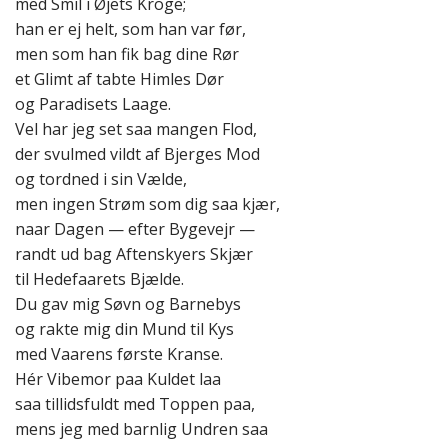
med Smil i Øjets Kroge;
han er ej helt, som han var før,
men som han fik bag dine Rør
et Glimt af tabte Himles Dør
og Paradisets Laage.
Vel har jeg set saa mangen Flod,
der svulmed vildt af Bjerges Mod
og tordned i sin Vælde,
men ingen Strøm som dig saa kjær,
naar Dagen — efter Bygevejr —
randt ud bag Aftenskyers Skjær
til Hedefaarets Bjælde.
Du gav mig Søvn og Barnebys
og rakte mig din Mund til Kys
med Vaarens første Kranse.
Hér Vibemor paa Kuldet laa
saa tillidsfuldt med Toppen paa,
mens jeg med barnlig Undren saa