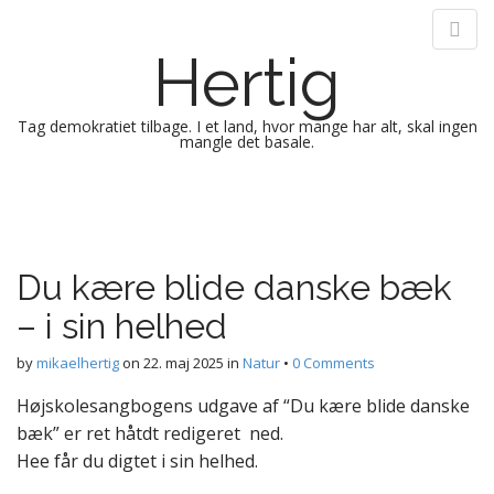
Hertig
Tag demokratiet tilbage. I et land, hvor mange har alt, skal ingen
mangle det basale.
M
S
k
a
i
i
p
n
Du kære blide danske bæk
t
m
o
– i sin helhed
e
c
n
o
by
mikaelhertig
on
22. maj 2025
in
Natur
•
0 Comments
n
u
t
Højskolesangbogens udgave af “Du kære blide danske
e
bæk” er ret håtdt redigeret ned.
n
Hee får du digtet i sin helhed.
t