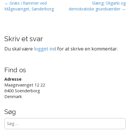
P
← Græs i flammer ved
Slæng: Oligarki og
Mågevænget, Sønderborg.
demokratiske grundværdier →
o
s
t
n
Skriv et svar
a
v
Du skal være
logget ind
for at skrive en kommentar.
i
g
Find os
a
t
Adresse
Maagevaenget 12 22
i
6400 Soenderborg
o
Denmark
n
Søg
Søg
efter: