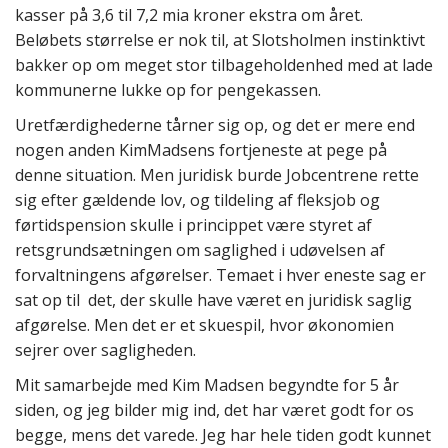
kasser på 3,6 til 7,2 mia kroner ekstra om året.
Beløbets størrelse er nok til, at Slotsholmen instinktivt
bakker op om meget stor tilbageholdenhed med at lade
kommunerne lukke op for pengekassen.
Uretfærdighederne tårner sig op, og det er mere end
nogen anden KimMadsens fortjeneste at pege på
denne situation. Men juridisk burde Jobcentrene rette
sig efter gældende lov, og tildeling af fleksjob og
førtidspension skulle i princippet være styret af
retsgrundsætningen om saglighed i udøvelsen af
forvaltningens afgørelser. Temaet i hver eneste sag er
sat op til det, der skulle have været en juridisk saglig
afgørelse. Men det er et skuespil, hvor økonomien
sejrer over sagligheden.
Mit samarbejde med Kim Madsen begyndte for 5 år
siden, og jeg bilder mig ind, det har været godt for os
begge, mens det varede. Jeg har hele tiden godt kunnet