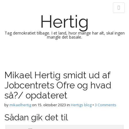
Hertig
Tag demokratiet tilbage. I et land, hvor mange har alt, skal ingen
mangle det basale.
M
S
k
a
i
i
p
n
Mikael Hertig smidt ud af
t
m
o
Jobcentrets Ofre og hvad
e
c
n
o
så?/ opdateret
n
u
t
by
mikaelhertig
on
15. oktober 2023
in
Hertigs blog
•
3 Comments
e
Sådan gik det til
n
t