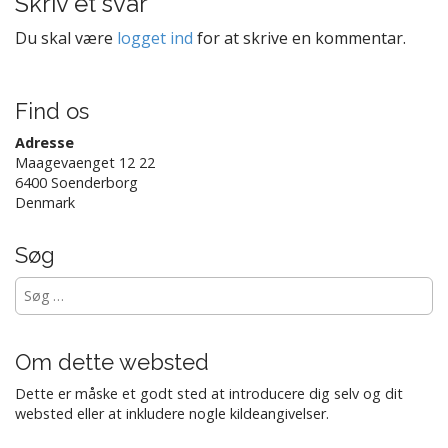
Skriv et svar
i
Du skal være
logget ind
for at skrive en kommentar.
o
n
Find os
Adresse
Maagevaenget 12 22
6400 Soenderborg
Denmark
Søg
Søg
efter:
Om dette websted
Dette er måske et godt sted at introducere dig selv og dit
websted eller at inkludere nogle kildeangivelser.