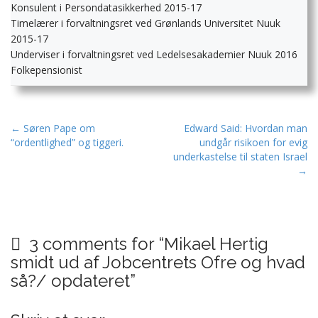
Konsulent i Persondatasikkerhed 2015-17
Timelærer i forvaltningsret ved Grønlands Universitet Nuuk
2015-17
Underviser i forvaltningsret ved Ledelsesakademier Nuuk 2016
Folkepensionist
P
← Søren Pape om
Edward Said: Hvordan man
“ordentlighed” og tiggeri.
undgår risikoen for evig
o
underkastelse til staten Israel
s
→
t
n
a
v
3 comments for “
Mikael Hertig
i
smidt ud af Jobcentrets Ofre og hvad
g
så?/ opdateret
”
a
t