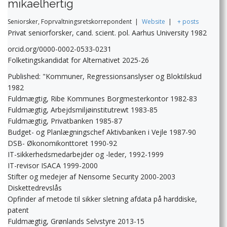
mikaelhertig
Seniorsker, Foprvaltningsretskorrepondent
|
Website
|
+ posts
Privat seniorforsker, cand. scient. pol. Aarhus University 1982
orcid.org/0000-0002-0533-0231
Folketingskandidat for Alternativet 2025-26
Published: "Kommuner, Regressionsanslyser og Bloktilskud
1982
Fuldmægtig, Ribe Kommunes Borgmesterkontor 1982-83
Fuldmægtig, Arbejdsmiljøinstitutrewt 1983-85
Fuldmægtig, Privatbanken 1985-87
Budget- og Planlægningschef Aktivbanken i Vejle 1987-90
DSB- Økonomikonttoret 1990-92
IT-sikkerhedsmedarbejder og -leder, 1992-1999
IT-revisor ISACA 1999-2000
Stifter og medejer af Nensome Security 2000-2003
Diskettedrevslås
Opfinder af metode til sikker sletning afdata på harddiske,
patent
Fuldmægtig, Grønlands Selvstyre 2013-15