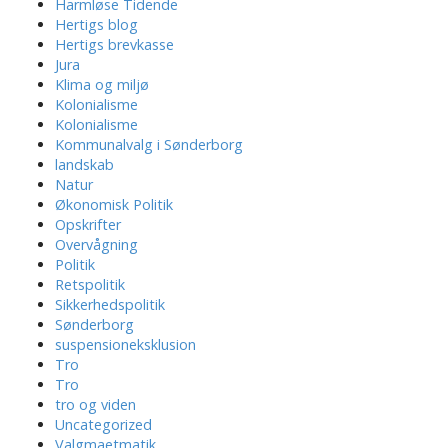
Harmløse Tidende
Hertigs blog
Hertigs brevkasse
Jura
Klima og miljø
Kolonialisme
Kolonialisme
Kommunalvalg i Sønderborg
landskab
Natur
Økonomisk Politik
Opskrifter
Overvågning
Politik
Retspolitik
Sikkerhedspolitik
Sønderborg
suspensioneksklusion
Tro
Tro
tro og viden
Uncategorized
Valgmaetmatik