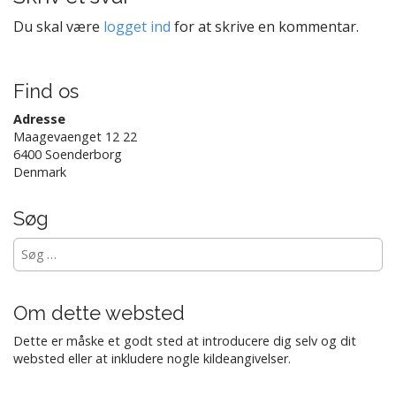
i
Du skal være
logget ind
for at skrive en kommentar.
g
a
t
Find os
i
Adresse
o
Maagevaenget 12 22
n
6400 Soenderborg
Denmark
Søg
Søg
efter:
Om dette websted
Dette er måske et godt sted at introducere dig selv og dit
websted eller at inkludere nogle kildeangivelser.