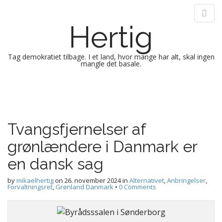
Hertig
Tag demokratiet tilbage. I et land, hvor mange har alt, skal ingen
mangle det basale.
M
S
k
a
i
i
p
n
Tvangsfjernelser af
t
m
o
grønlændere i Danmark er
e
c
n
o
en dansk sag
n
u
t
by
mikaelhertig
on
26. november 2024
in
Alternativet
,
Anbringelser
,
Forvaltningsret
,
Grønland Danmark
•
0 Comments
e
n
t