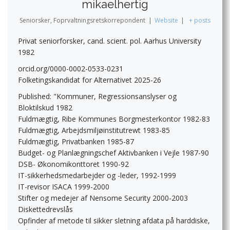
mikaelhertig
Seniorsker, Foprvaltningsretskorrepondent
|
Website
|
+ posts
Privat seniorforsker, cand. scient. pol. Aarhus University
1982
orcid.org/0000-0002-0533-0231
Folketingskandidat for Alternativet 2025-26
Published: "Kommuner, Regressionsanslyser og
Bloktilskud 1982
Fuldmægtig, Ribe Kommunes Borgmesterkontor 1982-83
Fuldmægtig, Arbejdsmiljøinstitutrewt 1983-85
Fuldmægtig, Privatbanken 1985-87
Budget- og Planlægningschef Aktivbanken i Vejle 1987-90
DSB- Økonomikonttoret 1990-92
IT-sikkerhedsmedarbejder og -leder, 1992-1999
IT-revisor ISACA 1999-2000
Stifter og medejer af Nensome Security 2000-2003
Diskettedrevslås
Opfinder af metode til sikker sletning afdata på harddiske,