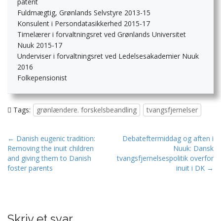
patent
Fuldmægtig, Grønlands Selvstyre 2013-15
Konsulent i Persondatasikkerhed 2015-17
Timelærer i forvaltningsret ved Grønlands Universitet
Nuuk 2015-17
Underviser i forvaltningsret ved Ledelsesakademier Nuuk
2016
Folkepensionist
Tags:
grønlændere. forskelsbeandling
tvangsfjernelser
P
← Danish eugenic tradition:
Debateftermiddag og aften i
Removing the inuit children
Nuuk: Dansk
o
and giving them to Danish
tvangsfjernelsespolitik overfor
s
foster parents
inuit i DK →
t
n
a
v
Skriv et svar