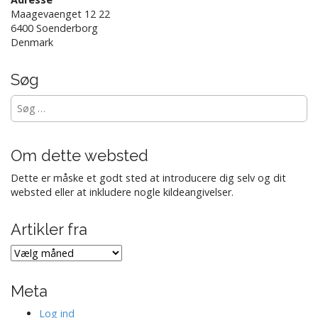
Maagevaenget 12 22
i
6400 Soenderborg
o
Denmark
n
Søg
Søg
efter:
Om dette websted
Dette er måske et godt sted at introducere dig selv og dit
websted eller at inkludere nogle kildeangivelser.
Artikler fra
Artikler
fra
Meta
Log ind