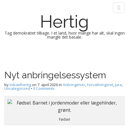
Hertig
Tag demokratiet tilbage. I et land, hvor mange har alt, skal ingen
mangle det basale.
M
S
k
a
i
i
p
n
Nyt anbringelsessystem
t
m
o
e
by
mikaelhertig
on
7. april 2026
in
Anbringelser
,
Forvaltningsret
,
Jura
,
c
Uncategorized
•
0 Comments
n
o
n
u
t
e
n
Fødsel
t