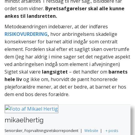
mindst afsættes 1 retsdag til hver sag., Bisiddere får
ordet som vidner.
Byretsafgørelser skal alle kunne
ankes til landsretten.
Metodeændringen indebærer, at der indføres
RISIKOVURDERING
,
hvor anbringelsens skadelige
konsekvenser for barnet altid indgår som centralt
element. Fordelen skal efter et sagligt skøn overtrumfe
dem (Jeg har aldrig i mine sager set det negative aspekt
ved anbringelsen indgå som element i afvejningen)
Sigtet skal være
langsigtet
– det handler om
barnets
hele liv
og ikke om, hvorvidt de pænt honorerede
plejeforældre mener, at det er bedre, at barnet er hos
dem end bos deres forældre.
mikaelhertig
Seniorsker, Foprvaltningsretskorrepondent
|
Website
|
+ posts