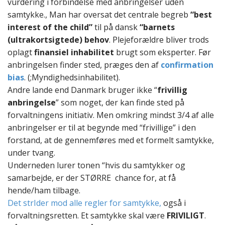
vurdering i forbindelse med anbringelser uden
samtykke., Man har oversat det centrale begreb
“best
interest of the child”
til på dansk
“barnets
(ultrakortsigtede) behov
. Plejeforældre bliver trods
oplagt
finansiel inhabilitet
brugt som eksperter. Før
anbringelsen finder sted, præges den af
confirmation
bias
. (;Myndighedsinhabilitet).
Andre lande end Danmark bruger ikke “
frivillig
anbringelse
” som noget, der kan finde sted på
forvaltningens initiativ. Men omkring mindst 3/4 af alle
anbringelser er til at begynde med “frivillige” i den
forstand, at de gennemføres med et formelt samtykke,
under tvang.
Underneden lurer tonen “hvis du samtykker og
samarbejde, er der STØRRE chance for, at få
hende/ham tilbage.
Det strIder mod alle regler for samtykke,
også i
forvaltningsretten. Et samtykke skal være
FRIVILIGT
.