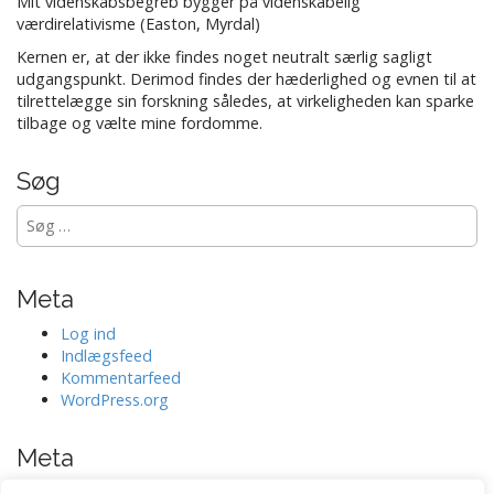
Mit videnskabsbegreb bygger på videnskabelig
værdirelativisme (Easton, Myrdal)
Kernen er, at der ikke findes noget neutralt særlig sagligt
udgangspunkt. Derimod findes der hæderlighed og evnen til at
tilrettelægge sin forskning således, at virkeligheden kan sparke
tilbage og vælte mine fordomme.
Søg
Søg
efter:
Meta
Log ind
Indlægsfeed
Kommentarfeed
WordPress.org
Meta
Log ind