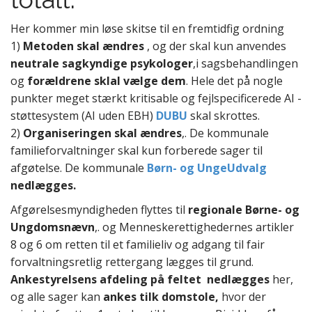
Her kommer min løse skitse til en fremtidfig ordning
1)
Metoden skal ændres
, og der skal kun anvendes
neutrale sagkyndige psykologer
,i sagsbehandlingen
og
forældrene sklal vælge dem
. Hele det på nogle
punkter meget stærkt kritisable og fejlspecificerede AI -
støttesystem (AI uden EBH)
DUBU
skal skrottes.
2)
Organiseringen skal ændres
,. De kommunale
familieforvaltninger skal kun forberede sager til
afgøtelse. De kommunale
Børn- og UngeUdvalg
nedlægges.
Afgørelsesmyndigheden flyttes til
regionale Børne- og
Ungdomsnævn
,. og Menneskerettighedernes artikler
8 og 6 om retten til et familieliv og adgang til fair
forvaltningsretlig rettergang lægges til grund.
Ankestyrelsens afdeling på feltet nedlægges
her,
og alle sager kan
ankes tilk domstole,
hvor der