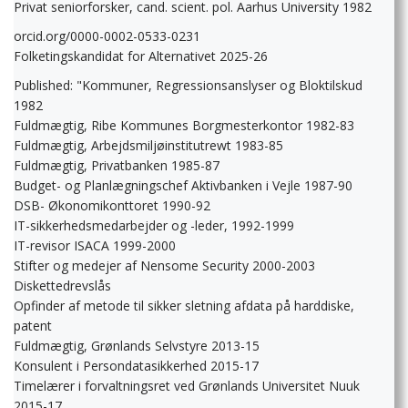
Privat seniorforsker, cand. scient. pol. Aarhus University 1982
orcid.org/0000-0002-0533-0231
Folketingskandidat for Alternativet 2025-26
Published: "Kommuner, Regressionsanslyser og Bloktilskud
1982
Fuldmægtig, Ribe Kommunes Borgmesterkontor 1982-83
Fuldmægtig, Arbejdsmiljøinstitutrewt 1983-85
Fuldmægtig, Privatbanken 1985-87
Budget- og Planlægningschef Aktivbanken i Vejle 1987-90
DSB- Økonomikonttoret 1990-92
IT-sikkerhedsmedarbejder og -leder, 1992-1999
IT-revisor ISACA 1999-2000
Stifter og medejer af Nensome Security 2000-2003
Diskettedrevslås
Opfinder af metode til sikker sletning afdata på harddiske,
patent
Fuldmægtig, Grønlands Selvstyre 2013-15
Konsulent i Persondatasikkerhed 2015-17
Timelærer i forvaltningsret ved Grønlands Universitet Nuuk
2015-17