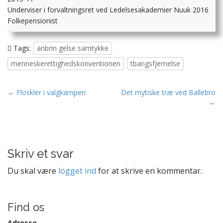
Underviser i forvaltningsret ved Ledelsesakademier Nuuk 2016
Folkepensionist
Tags:
anbrin gelse samtykke
menneskerettighedskonventionen
tbangsfjernelse
P
← Floskler i valgkampen
Det mytiske træ ved Ballebro
→
o
s
t
n
Skriv et svar
a
v
Du skal være
logget ind
for at skrive en kommentar.
i
g
Find os
a
t
Adresse