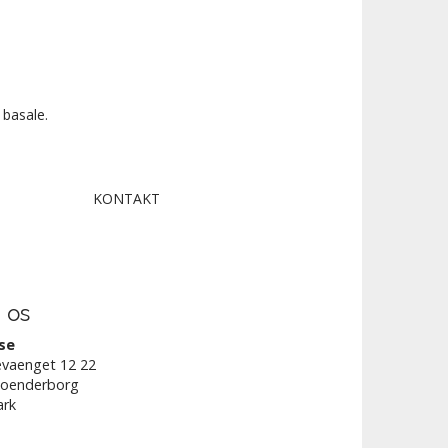
 basale.
KONTAKT
 os
se
vaenget 12 22
Soenderborg
rk