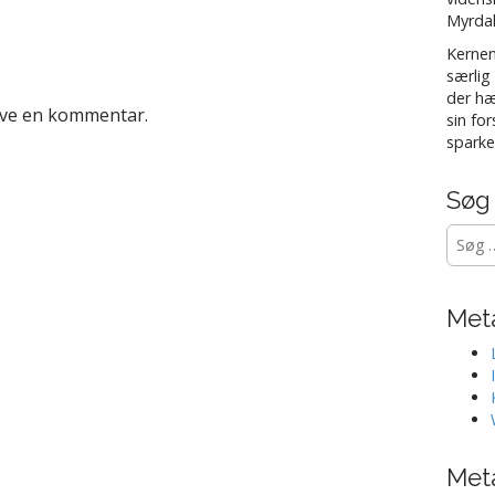
Myrdal
Kernen
særlig
der hæ
ive en kommentar.
sin fo
sparke
Søg
Søg
efter:
Met
Met