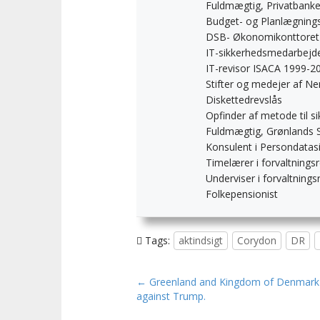
Fuldmægtig, Privatbank
Budget- og Planlægnings
DSB- Økonomikonttoret
IT-sikkerhedsmedarbejde
IT-revisor ISACA 1999-2
Stifter og medejer af N
Diskettedrevslås
Opfinder af metode til si
Fuldmægtig, Grønlands S
Konsulent i Persondatas
Timelærer i forvaltnings
Underviser i forvaltnin
Folkepensionist
Tags:
aktindsigt
Corydon
DR
P
← Greenland and Kingdom of Denmark
against Trump.
o