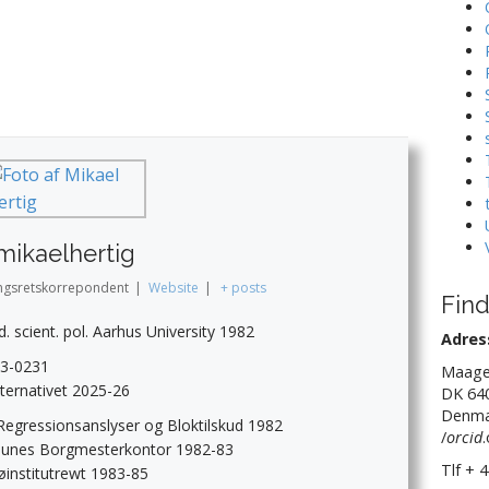
mikaelhertig
ingsretskorrepondent
|
Website
|
+ posts
Find
d. scient. pol. Aarhus University 1982
Adres
33-0231
Maage
lternativet 2025-26
DK 64
Denma
egressionsanslyser og Bloktilskud 1982
/
orcid
unes Borgmesterkontor 1982-83
Tlf + 
øinstitutrewt 1983-85