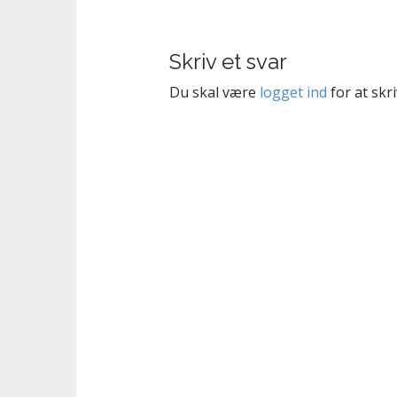
s
t
n
Skriv et svar
a
v
Du skal være
logget ind
for at skr
i
g
a
t
i
o
n