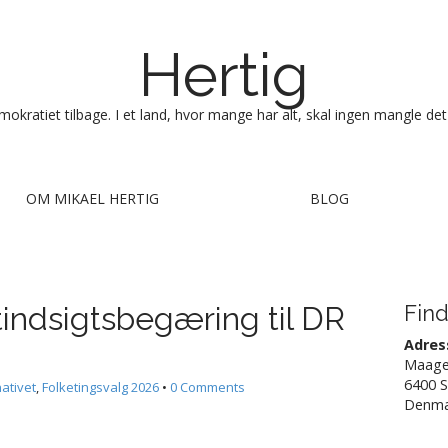
Hertig
okratiet tilbage. I et land, hvor mange har alt, skal ingen mangle det
OM MIKAEL HERTIG
BLOG
indsigtsbegæring til DR
Find
Adres
Maage
6400 
nativet
,
Folketingsvalg 2026
•
0 Comments
Denma