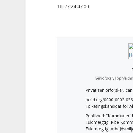
Tlf 27 24 47 00
Seniorsker, Foprvaltn
Privat seniorforsker, can
orcid.org/0000-0002-05
Folketingskandidat for A
Published: "Kommuner, R
Fuldmægtig, Ribe Komm
Fuldmægtig, Arbejdsmilj