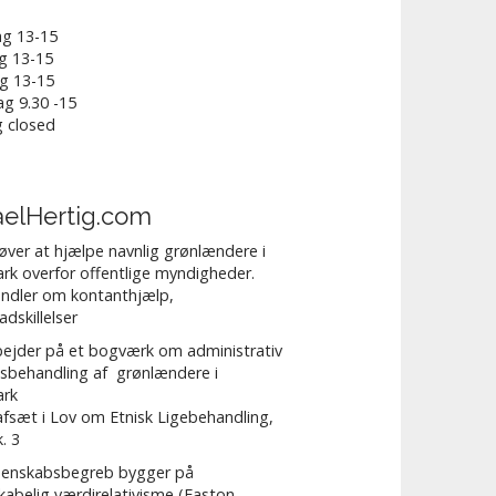
g 13-15
g 13-15
g 13-15
g 9.30 -15
 closed
aelHertig.com
røver at hjælpe navnlig grønlændere i
k overfor offentlige myndigheder.
ndler om kontanthjælp,
adskillelser
bejder på et bogværk om administrativ
lsbehandling af grønlændere i
rk
fsæt i Lov om Etnisk Ligebehandling,
k. 3
idenskabsbegreb bygger på
kabelig værdirelativisme (Easton,