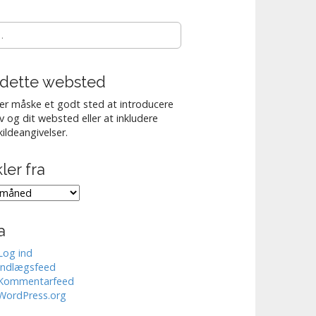
dette websted
er måske et godt sted at introducere
lv og dit websted eller at inkludere
kildeangivelser.
kler fra
er
a
Log ind
Indlægsfeed
Kommentarfeed
WordPress.org