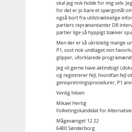
skal jeg nok holde for mig selv. J
for det er jo bare et spørgsmål om,
også bort fra utilstrækkelige infor
partiers repræsentanter DR inter
partier lige så hyppigt blæiver sp
Men der er så ukristelig mange un
P1, sovt nok undtaget min favoritu
glipper, uforklarede programændr
Jeg vil gerne have aktindsigt i,d
og registrerer fejl, hvordfan fejl 
genopretningsprocedurer, P1 anv
Venlig hilsen
Mikael Hertig
Folketingskandidat for Alternative
Mågevænget 12 22
6400 Sønderborg