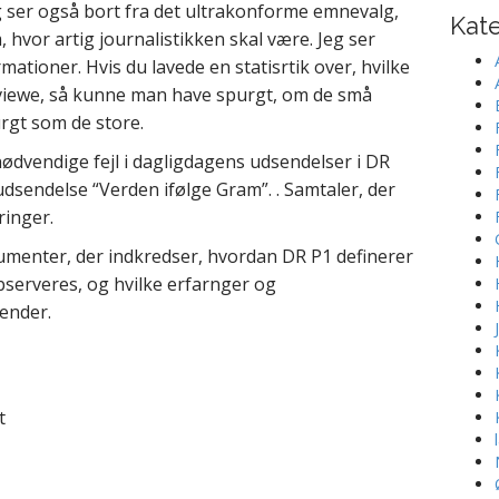
eg ser også bort fra det ultrakonforme emnevalg,
Kate
 hvor artig journalistikken skal være. Jeg ser
mationer. Hvis du lavede en statisrtik over, hvilke
viewe, så kunne man have spurgt, om de små
urgt som de store.
ødvendige fejl i dagligdagens udsendelser i DR
dsendelse “Verden ifølge Gram”. . Samtaler, der
inger.
okumenter, der indkredser, hvordan DR P1 definerer
observeres, og hvilke erfarnger og
ender.
t