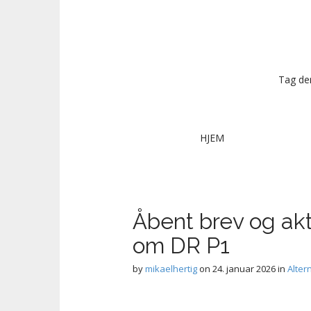
Tag dem
M
S
HJEM
k
a
i
i
p
n
t
m
o
Åbent brev og akt
e
c
om DR P1
n
o
n
u
by
mikaelhertig
on
24. januar 2026
in
Alter
t
e
n