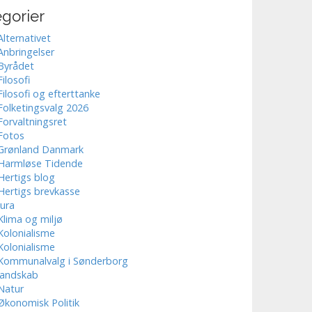
gorier
Alternativet
Anbringelser
Byrådet
Filosofi
Filosofi og efterttanke
Folketingsvalg 2026
Forvaltningsret
Fotos
Grønland Danmark
Harmløse Tidende
Hertigs blog
Hertigs brevkasse
Jura
Klima og miljø
Kolonialisme
Kolonialisme
Kommunalvalg i Sønderborg
landskab
Natur
Økonomisk Politik