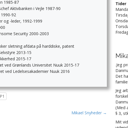
en 1985-87
Tider
chef Aktivbanken i Vejle 1987-90
Manda
 1990-92
Tirsda
Onsda
r og -leder, 1992-1999
Torsda
000
Fredag
ensome Security 2000-2003
kker sletning afdata på harddiske, patent
elvstyre 2013-15
Mik
ikkerhed 2015-17
.Jeg p
ret ved Grønlands Universitet Nuuk 2015-17
Danmar
gsret ved Ledelsesakademier Nuuk 2016
Det ha
familie
Jeg ar
P1
forske
Danma
(Med a
Mikael Snyheder →
§ 3, st
Mit v
videns