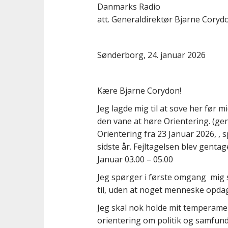
t
Danmarks Radio
att. Generaldirektør Bjarne Coryd
Sønderborg, 24. januar 2026
Kære Bjarne Corydon!
Jeg lagde mig til at sove her før m
den vane at høre Orientering. (ge
Orientering fra 23 Januar 2026, , s
sidste år. Fejltagelsen blev gent
Januar 03.00 – 05.00
Jeg spørger i første omgang mig 
til, uden at noget menneske opdage
Jeg skal nok holde mit temperamen
orientering om politik og samfund