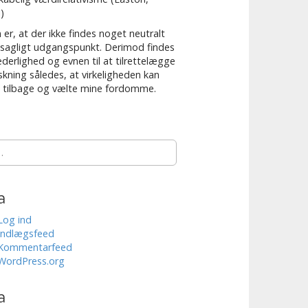
)
 er, at der ikke findes noget neutralt
 sagligt udgangspunkt. Derimod findes
derlighed og evnen til at tilrettelægge
rskning således, at virkeligheden kan
 tilbage og vælte mine fordomme.
a
Log ind
Indlægsfeed
Kommentarfeed
WordPress.org
a