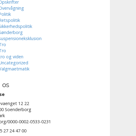
Opskrifter
Overvågning
Politik
Retspolitik
Sikkerhedspolitik
Sønderborg
suspensioneksklusion
Tro
Tro
tro og viden
Uncategorized
Valgmaetmatik
 os
se
vaenget 12 22
00 Soenderborg
rk
.org/0000-0002-0533-0231
45 27 24 47 00