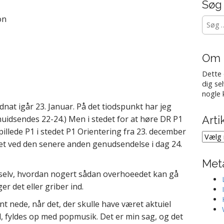
Søg
on
Søg
efter:
Om 
Dette 
dig se
nogle 
idnat igår 23. Januar. På det tiodspunkt har jeg
nuidsendes 22-24.) Men i stedet for at høre DR P1
Arti
pillede P1 i stedet P1 Orientering fra 23. december
Artikl
aget ved den senere anden genudsendelse i dag 24.
fra
Met
selv, hvordan nogert sådan overhoeedet kan gå
r det eller griber ind.
t nede, når det, der skulle have været aktuiel
, fyldes op med popmusik. Det er min sag, og det