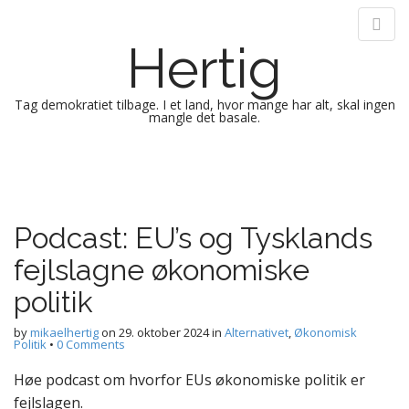
Hertig
Tag demokratiet tilbage. I et land, hvor mange har alt, skal ingen
mangle det basale.
M
S
k
a
i
i
p
n
Podcast: EU’s og Tysklands
t
m
o
fejlslagne økonomiske
e
c
n
o
politik
n
u
t
by
mikaelhertig
on
29. oktober 2024
in
Alternativet
,
Økonomisk
Politik
•
0 Comments
e
n
Høe podcast om hvorfor EUs økonomiske politik er
t
fejlslagen.