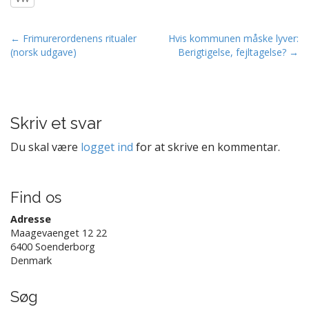
P
← Frimurerordenens ritualer
Hvis kommunen måske lyver:
(norsk udgave)
Berigtigelse, fejltagelse? →
o
s
t
n
Skriv et svar
a
v
Du skal være
logget ind
for at skrive en kommentar.
i
g
Find os
a
t
Adresse
Maagevaenget 12 22
i
6400 Soenderborg
o
Denmark
n
Søg